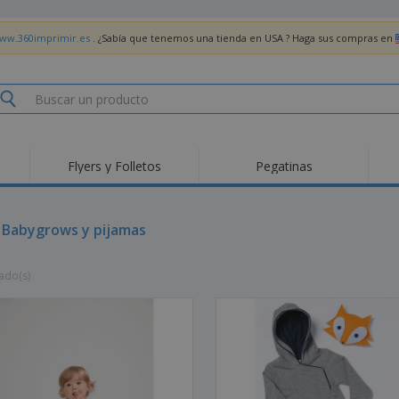
www.360imprimir.es
. ¿Sabía que tenemos una tienda en USA ? Haga sus compras en
Flyers y Folletos
Pegatinas
Pro
Tendencias
Nuevos productos
pro
des
Banderas, estandartes
 Babygrows y pijamas
Roll-Up
Cami
y guiones
Equipos y suministros
Roll-ups
Bor
para servicio de
ado(s)
alimentos
Acti
Entrega a domicilio
Desechables
libr
Pegatinas, vinilos y
Relojes de pulsera
Tra
carteles
Sudaderas con
Copas y Trofeos
Caja
capucha
Reg
Expositores
Medallas
per
Pósters
Comida y Dulces
Pro