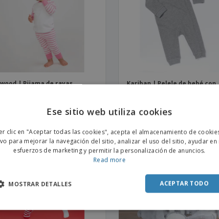
Etiquetas para
Maletas y mochilas
Libr
Impresoras
wood | Pijama de rayas
Kariban | Pelele de bebé con
capucha
Ese sitio web utiliza cookies
ENGL
er clic en "Aceptar todas las cookies", acepta el almacenamiento de cookie
POR
ivo para mejorar la navegación del sitio, analizar el uso del sitio, ayudar en
esfuerzos de marketing y permitir la personalización de anuncios.
SPAN
Read more
ACEPTAR TODO
MOSTRAR DETALLES