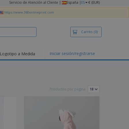
Servicio de Atención al Cliente
|
España |
ES
€ (EUR)
https://www.360onlineprint.com
Carrito
(0)
Iniciar sesión/registrarse
Logotipo a Medida
mociones y
ductos
tacados
setas y Polos
dados
Productos por página:
vidades al aire
e
bajo desde casa
s de Envío
alos
sonalizados
ductos ecológicos