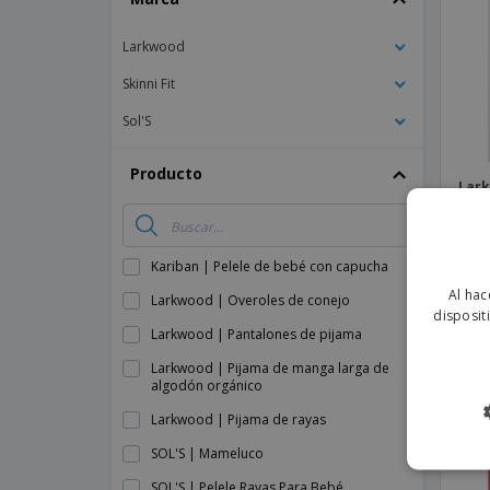
Imanes Personalizados
Larkwood
Lonas
Skinni Fit
Sol'S
Producto
Lark
Kariban | Pelele de bebé con capucha
Al hac
Larkwood | Overoles de conejo
disposit
Larkwood | Pantalones de pijama
Larkwood | Pijama de manga larga de
algodón orgánico
Larkwood | Pijama de rayas
SOL'S | Mameluco
SOL'S | Pelele Rayas Para Bebé