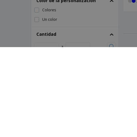
Color de la personalización
Colores
Un color
Cantidad
a
Género
Bebé
Niño
CÓMO FUNCIONA
SOBRE
Cargue su archivo
Quién
Utilice nuestras plantillas
P