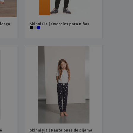
larga
Skinni Fit | Overoles para niños
bé
Skinni Fit | Pantalones de pijama