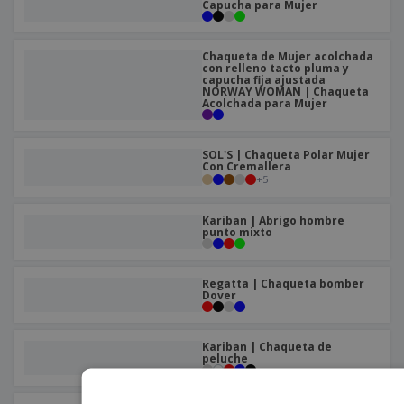
Capucha para Mujer
Chaqueta de Mujer acolchada
con relleno tacto pluma y
capucha fija ajustada
NORWAY WOMAN | Chaqueta
Acolchada para Mujer
SOL'S | Chaqueta Polar Mujer
Con Cremallera
+
5
Kariban | Abrigo hombre
punto mixto
Regatta | Chaqueta bomber
Dover
Kariban | Chaqueta de
peluche