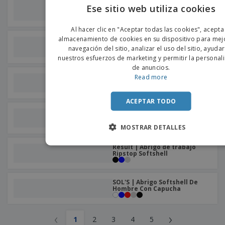
Kariban | Abrigo micropolar
Ese sitio web utiliza cookies
falco
+
6
ENGLIS
Al hacer clic en "Aceptar todas las cookies", acepta
PORTU
almacenamiento de cookies en su dispositivo para mejo
Result | Chaqueta softshell
para estampar
navegación del sitio, analizar el uso del sitio, ayuda
SPANIS
+
3
nuestros esfuerzos de marketing y permitir la personal
de anuncios.
Read more
SOL'S | Chaqueta softshell de
invierno para hombre
ACEPTAR TODO
SOL'S | Chaqueta Unisex Con
Cremallera Y Forro De Sherpa
MOSTRAR DETALLES
Result | Abrigo de trabajo
Ripstop Softshell
SOL'S | Abrigo Softshell De
Hombre Con Capucha
‹
›
1
2
3
4
5