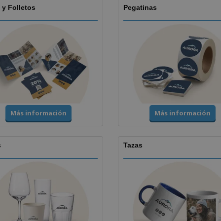
 y Folletos
Pegatinas
Más información
Más información
s
Tazas