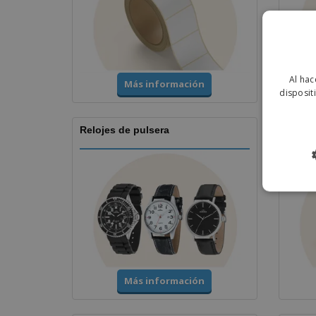
Al hac
Más información
disposit
Relojes de pulsera
Copas
Más información