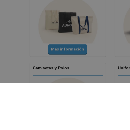
Más información
Camisetas y Polos
Unifor