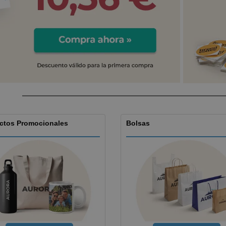
Etiquetas para
Maletas y mochilas
Libr
Impresoras
ctos Promocionales
Bolsas