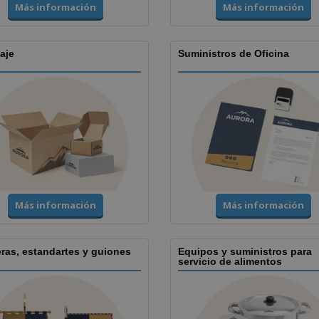
Más información
Más información
aje
Suministros de Oficina
Más información
Más información
ras, estandartes y guiones
Equipos y suministros para
servicio de alimentos