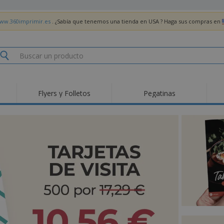
www.360imprimir.es
. ¿Sabía que tenemos una tienda en USA ? Haga sus compras en
Flyers y Folletos
Pegatinas
Pro
Tendencias
Nuevos productos
pro
des
Banderas, estandartes
Roll-Up
Cami
y guiones
Equipos y suministros
Roll-ups
Bor
para servicio de
alimentos
Acti
Entrega a domicilio
Desechables
libr
Pegatinas, vinilos y
Relojes de pulsera
Tra
carteles
Sudaderas con
Copas y Trofeos
Caja
capucha
Reg
Expositores
Medallas
per
Pósters
Comida y Dulces
Pro