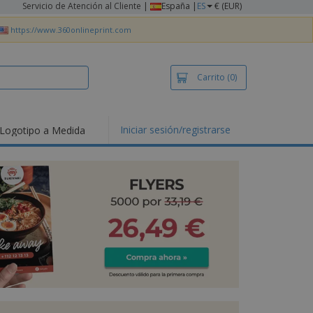
Servicio de Atención al Cliente
|
España |
ES
€ (EUR)
https://www.360onlineprint.com
Carrito
(0)
Iniciar sesión/registrarse
Logotipo a Medida
mociones y
ductos
tacados
setas y Polos
dados
vidades al aire
e
bajo desde casa
s de Envío
alos
sonalizados
ductos ecológicos