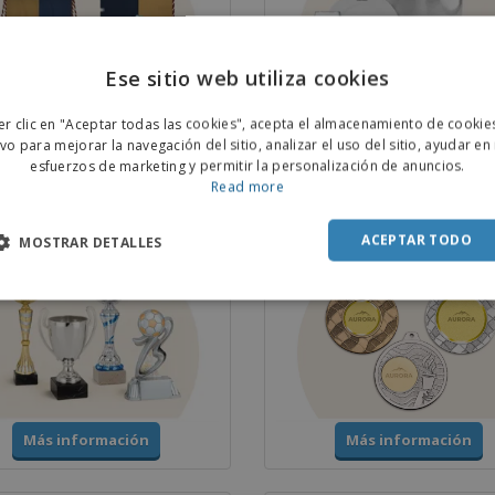
Ese sitio web utiliza cookies
ENGL
er clic en "Aceptar todas las cookies", acepta el almacenamiento de cookie
Más información
Más información
POR
ivo para mejorar la navegación del sitio, analizar el uso del sitio, ayudar en
esfuerzos de marketing y permitir la personalización de anuncios.
SPAN
Read more
 y Trofeos
Medallas
ACEPTAR TODO
MOSTRAR DETALLES
Más información
Más información