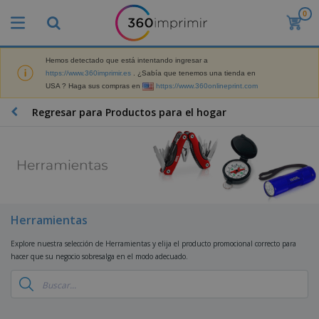
0
P
r
o
d
Hemos detectado que está intentando ingresar a
M
u
https://www.360imprimir.es
. ¿Sabía que tenemos una tienda en
a
c
USA ? Haga sus compras en
https://www.360onlineprint.com
t
t
e
o
P
Regresar para Productos para el hogar
r
s
r
i
m
o
a
á
d
l
s
P
u
d
v
a
c
e
e
n
t
M
n
t
o
a
M
d
a
s
r
Herramientas
a
i
l
P
k
t
d
l
r
e
Explore nuestra selección de Herramientas y elija el producto promocional correcto para
e
o
a
o
B
t
hacer que su negocio sobresalga en el modo adecuado.
r
s
s
m
o
i
i
y
o
l
n
a
E
c
s
g
l
x
R
i
a
d
p
o
o