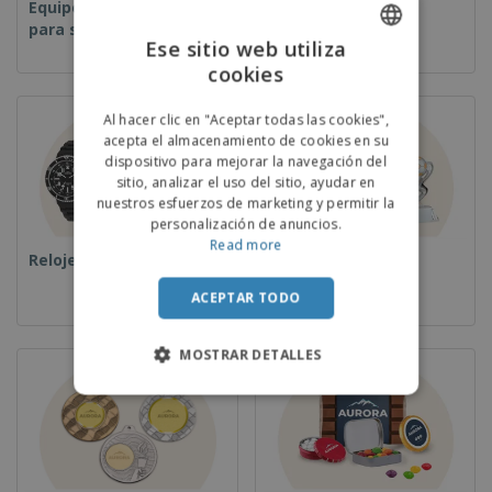
Equipos y suministros
Desechables
para servicio de
Ese sitio web utiliza
alimentos
cookies
ENGLISH
PORTUGUESE
Al hacer clic en "Aceptar todas las cookies",
acepta el almacenamiento de cookies en su
SPANISH
dispositivo para mejorar la navegación del
sitio, analizar el uso del sitio, ayudar en
nuestros esfuerzos de marketing y permitir la
personalización de anuncios.
Read more
Relojes de pulsera
Copas y Trofeos
ACEPTAR TODO
MOSTRAR DETALLES