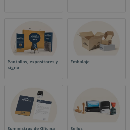
o
s
Pantallas, expositores y
Embalaje
signo
Suministros de Oficina
Sellos