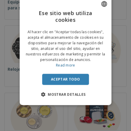
Equipos y suministros
Desechables
para servicio de
Ese sitio web utiliza
alimentos
cookies
ENGLISH
PORTUGUESE
Al hacer clic en "Aceptar todas las cookies",
acepta el almacenamiento de cookies en su
SPANISH
dispositivo para mejorar la navegación del
sitio, analizar el uso del sitio, ayudar en
nuestros esfuerzos de marketing y permitir la
personalización de anuncios.
Read more
Relojes de pulsera
Copas y Trofeos
ACEPTAR TODO
MOSTRAR DETALLES