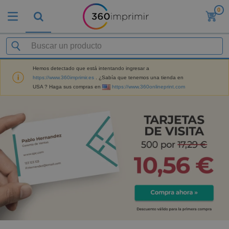
0
Hemos detectado que está intentando ingresar a
https://www.360imprimir.es
. ¿Sabía que tenemos una tienda en
USA ? Haga sus compras en
https://www.360onlineprint.com