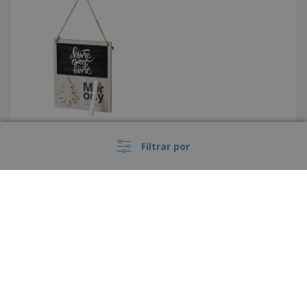
Filtrar por
Imán Larry
›
España |
ES
(€ EUR )