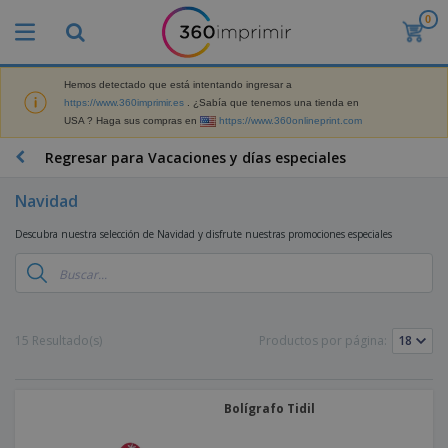
0
P
r
o
d
Hemos detectado que está intentando ingresar a
M
u
https://www.360imprimir.es
. ¿Sabía que tenemos una tienda en
a
c
USA ? Haga sus compras en
https://www.360onlineprint.com
t
t
e
o
P
Regresar para Vacaciones y días especiales
r
s
r
i
m
o
a
Navidad
á
d
l
s
P
u
d
Descubra nuestra selección de Navidad y disfrute nuestras promociones especiales
v
a
c
e
e
n
t
M
n
t
o
a
M
d
a
s
r
a
i
l
P
k
t
d
l
r
15 Resultado(s)
Productos por página:
e
e
o
a
o
B
t
r
s
s
m
o
i
i
y
o
l
n
a
E
c
Bolígrafo Tidil
s
g
l
x
R
i
a
d
p
o
o