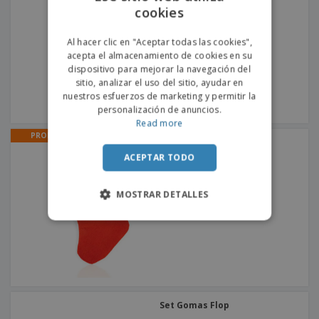
o
cookies
ENGLISH
s
PORTUGUESE
Al hacer clic en "Aceptar todas las cookies",
acepta el almacenamiento de cookies en su
SPANISH
dispositivo para mejorar la navegación del
sitio, analizar el uso del sitio, ayudar en
nuestros esfuerzos de marketing y permitir la
personalización de anuncios.
Read more
PROMO
Calcetín navideño de
poliéster para colgar |
ACEPTAR TODO
Calcetines de navidad
MOSTRAR DETALLES
Set Gomas Flop