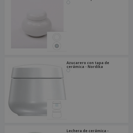
Azucarero con tapa de
cerámica - Nordika
Lechera de cerámica -