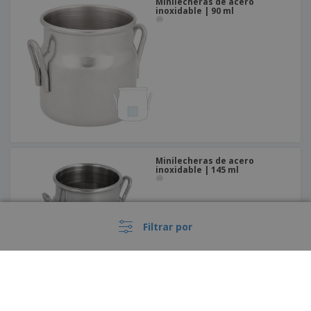
Minilecheras de acero
inoxidable | 90 ml
Minilecheras de acero
inoxidable | 145 ml
Filtrar por