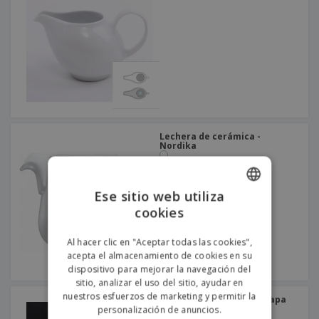
Lechera de cerámica -
Nordika
Ese sitio web utiliza
cookies
ENGLISH
PORTUGUESE
Al hacer clic en "Aceptar todas las cookies",
acepta el almacenamiento de cookies en su
SPANISH
dispositivo para mejorar la navegación del
sitio, analizar el uso del sitio, ayudar en
nuestros esfuerzos de marketing y permitir la
Azucarero circular con tapa
de cerámica - Duo
personalización de anuncios.