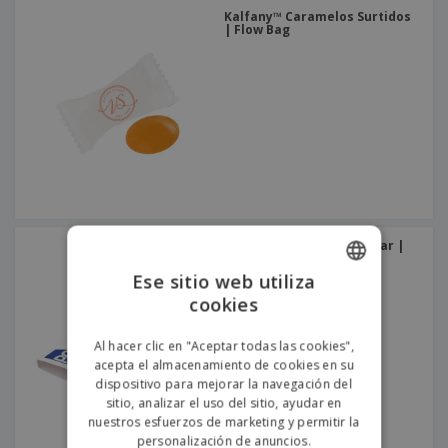
Kalfany™ Caramelos Surtidos
| Flow Bag
Chicle - Menta | Sin Azúcar |
Rectangular | Blister
Ese sitio web utiliza
cookies
ENGLISH
PORTUGUESE
Al hacer clic en "Aceptar todas las cookies",
acepta el almacenamiento de cookies en su
SPANISH
dispositivo para mejorar la navegación del
sitio, analizar el uso del sitio, ayudar en
nuestros esfuerzos de marketing y permitir la
personalización de anuncios.