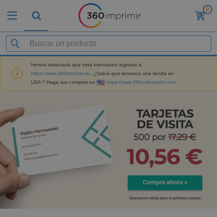
0
Hemos detectado que está intentando ingresar a
https://www.360imprimir.es
. ¿Sabía que tenemos una tienda en
USA ? Haga sus compras en
https://www.360onlineprint.com