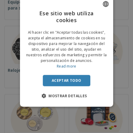
Equipos y suministros
Desechables
para servicio de
Ese sitio web utiliza
alimentos
cookies
ENGLISH
PORTUGUESE
Al hacer clic en "Aceptar todas las cookies",
acepta el almacenamiento de cookies en su
SPANISH
dispositivo para mejorar la navegación del
sitio, analizar el uso del sitio, ayudar en
nuestros esfuerzos de marketing y permitir la
personalización de anuncios.
Read more
Relojes de pulsera
Copas y Trofeos
ACEPTAR TODO
MOSTRAR DETALLES