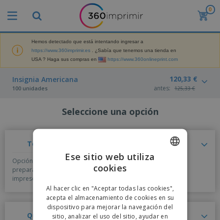
0
Hemos detectado que está intentando ingresar a
https://www.360imprimir.es
. ¿Sabía que tenemos una tienda en
USA ? Haga sus compras en
https://www.360onlineprint.com
120,33 €
Insignia Americana
antes:
100 unidades
125,33 €
Seleccione una opción
Tengo un Diseño
Ese sitio web utiliza
Opción recomendada si ya tiene un documento
cookies
ENGLISH
preparado para imprimir, o si tiene un producto ya
impreso y quiere replicarlo.
PORTUGUESE
Al hacer clic en "Aceptar todas las cookies",
acepta el almacenamiento de cookies en su
SPANISH
dispositivo para mejorar la navegación del
Quiero un Diseño Nuevo
sitio, analizar el uso del sitio, ayudar en