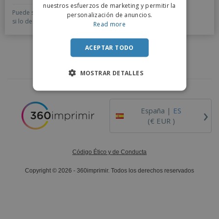
nuestros esfuerzos de marketing y permitir la
Puede seleccionar una de las Plantillas ya preparadas o,
personalización de anuncios.
si lo desea, puede solicitar un Diseño Personalizado.
Read more
ACEPTAR TODO
MOSTRAR DETALLES
›
España |
ES
(€ EUR )
Código Ético y de Conducta
Copyright © 2026 - 360imprimir. Todos los derechos reservados