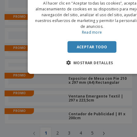
1000 mm | Sin mástil de
Al hacer clic en "Aceptar todas las cookies", acepta
bandera
PORTU
almacenamiento de cookies en su dispositivo para mejo
navegación del sitio, analizar el uso del sitio, ayuda
PROMO
SPANIS
X-Banner | 60 x 159,5cm
nuestros esfuerzos de marketing y permitir la personal
de anuncios.
Read more
Caballete | 60 x 100cm
ACEPTAR TODO
PROMO
Carteles
MOSTRAR DETALLES
Carteles Rígidos
PROMO
Expositor de Mesa con Pie 210
x 297 mm (A4) Rectangular
PROMO
Ventana Emergente Textil |
297 x 223,5cm
PROMO
Contador de Publicidad | 81 x
200cm
‹
›
1
2
3
4
5