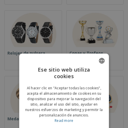
Relojes de pulsera
Copas y Trofeos
Ese sitio web utiliza
cookies
ENGLISH
PORTUGUESE
Al hacer clic en "Aceptar todas las cookies",
acepta el almacenamiento de cookies en su
SPANISH
dispositivo para mejorar la navegación del
sitio, analizar el uso del sitio, ayudar en
nuestros esfuerzos de marketing y permitir la
personalización de anuncios.
Medallas
Comida y Dulces
Read more