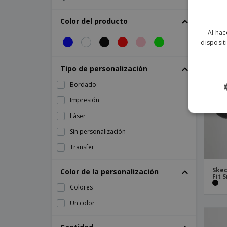
Skechers | Zapatillas Mujer Squad Sr
Skechers | Zapatos De Hombre Cessnock
Color del producto
Al hac
Skechers | Zapatos De Mujer Bulklin -
Ayak
disposit
Skechers | Zapatos De Mujer Marsing -
Gmina
Tipo de personalización
Skechers | Zapatos De Mujer Nampa -
Bordado
Annod
Impresión
Skechers | Zapatos De Mujer Nampa -
Wyola
Láser
Skechers | Zapatos Mujer Arch Fit Sr
Sin personalización
Skechers | Zapatos Mujer Max
Transfer
Amortiguación Elite Sr
Towel City | Chancletas
Skec
Color de la personalización
Fit S
Colores
Un color