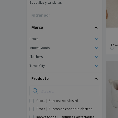
Zapatillas y sandalias
Imanes Personalizados
Lonas
Filtrar por
Marca
Crocs
Towe
InnovaGoods
Skechers
Towel City
Producto
Crocs | Zuecos crocs bistró
Crocs | Zuecos de cocodrilo clásicos
Innovagoods | Pantuflas Calefactables