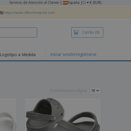
Servicio de Atención al Cliente
|
España |
ES
€ (EUR)
https://www.360onlineprint.com
Carrito
(0)
Iniciar sesión/registrarse
Logotipo a Medida
mociones y
ductos
tacados
setas y Polos
dados
Productos por página:
vidades al aire
e
bajo desde casa
s de Envío
alos
sonalizados
ductos ecológicos