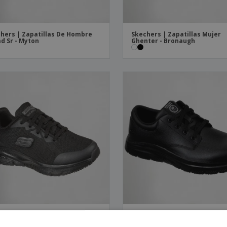
hers | Zapatillas De Hombre
Skechers | Zapatillas Mujer
d Sr - Myton
Ghenter - Bronaugh
hers | Zapatos Mujer Arch Fit
Skechers | Zapatillas Hombre
Advantage Sr - Fourche