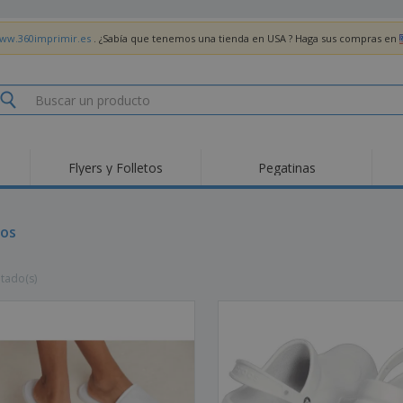
www.360imprimir.es
. ¿Sabía que tenemos una tienda en USA ? Haga sus compras en
Flyers y Folletos
Pegatinas
Pro
Tendencias
Nuevos productos
pro
des
Banderas, estandartes
os
Roll-Up
Cami
y guiones
Equipos y suministros
Roll-ups
Bor
para servicio de
ltado(s)
alimentos
Acti
Entrega a domicilio
Desechables
libr
Pegatinas, vinilos y
Relojes de pulsera
Tra
carteles
Sudaderas con
Copas y Trofeos
Caja
capucha
Reg
Expositores
Medallas
per
Pósters
Comida y Dulces
Pro