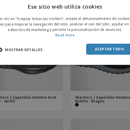
Ese sitio web utiliza cookies
ENGL
er clic en "Aceptar todas las cookies", acepta el almacenamiento de cookie
POR
ivo para mejorar la navegación del sitio, analizar el uso del sitio, ayudar en
esfuerzos de marketing y permitir la personalización de anuncios.
SPAN
Read more
ACEPTAR TODO
MOSTRAR DETALLES
hers | Zapatillas Hombre Arch
Skechers | Zapatillas Hombr
r - Axtell
Bulklin - Bragoo