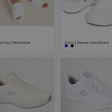
Etiquetas para
Maletas y mochilas
Libr
Impresoras
l City | Chancletas
Crocs | Zuecos crocs bistró