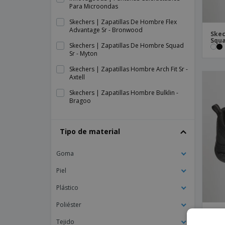
Para Microondas
Skechers | Zapatillas De Hombre Flex
Advantage Sr - Bronwood
Skec
Squa
Skechers | Zapatillas De Hombre Squad
Sr - Myton
Skechers | Zapatillas Hombre Arch Fit Sr -
Axtell
Skechers | Zapatillas Hombre Bulklin -
Bragoo
Skechers | Zapatillas Hombre Flex
Advantage Sr - Bendon
Tipo de material
Skechers | Zapatillas Hombre Flex
Advantage Sr - Fourche
Goma
Skechers | Zapatillas Hombre Nampa
Piel
Skechers | Zapatillas Hombre Nampa -
Groton
Plástico
Skechers | Zapatillas Mujer Ghenter -
Poliéster
Bronaugh
Skec
Sr
Tejido