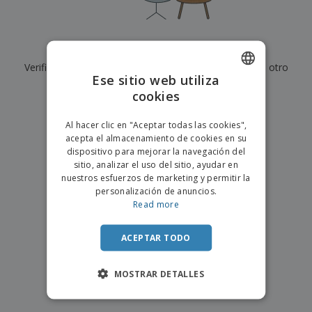
s
e
o
p
n
O
s
a
a
f
E
i
l
i
m
t
e
Actualmente no tenemos resultados para
"
"
c
b
o
s
i
Verifique que lo haya escrito correctamente o busque otro
a
r
C
Ese sitio web utiliza
n
l
e
término.
o
a
a
cookies
s
ENGLISH
m
j
×
p
borrar búsqueda
e
PORTUGUESE
T
Al hacer clic en "Aceptar todas las cookies",
r
o
acepta el almacenamiento de cookies en su
a
SPANISH
d
dispositivo para mejorar la navegación del
r
o
sitio, analizar el uso del sitio, ayudar en
p
Iniciar
s
o
nuestros esfuerzos de marketing y permitir la
sesión/registrarse
l
r
personalización de anuncios.
o
t
Read more
s
e
Servicio
p
m
de
r
ACEPTAR TODO
a
Atención
o
al
d
Cliente
MOSTRAR DETALLES
u
c
t