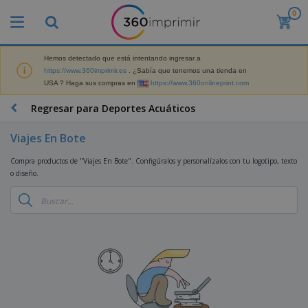
0
P
r
o
d
Hemos detectado que está intentando ingresar a
M
u
https://www.360imprimir.es
. ¿Sabía que tenemos una tienda en
a
c
USA ? Haga sus compras en
https://www.360onlineprint.com
t
t
e
o
P
Regresar para Deportes Acuáticos
r
s
r
i
m
o
a
Viajes En Bote
á
d
l
s
P
u
d
Compra productos de "Viajes En Bote". Configúralos y personalízalos con tu logotipo, texto
v
a
c
e
o diseño.
e
n
t
M
n
t
o
a
M
d
a
s
r
a
i
l
P
k
t
d
l
r
e
e
o
a
o
B
t
r
s
s
m
o
i
i
y
o
l
n
a
E
c
s
g
l
x
R
i
a
d
p
o
o