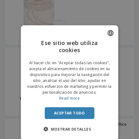
s
e
o
p
n
O
s
a
a
f
E
i
l
i
m
t
e
c
b
o
s
i
a
r
C
n
l
e
o
a
a
Ese sitio web utiliza
s
m
j
cookies
ENGLISH
p
e
Bases para lámparas
T
r
metálicas "Cono"
PORTUGUESE
o
a
Al hacer clic en "Aceptar todas las cookies",
d
r
acepta el almacenamiento de cookies en su
SPANISH
o
p
dispositivo para mejorar la navegación del
Iniciar
s
o
sitio, analizar el uso del sitio, ayudar en
sesión/registrarse
l
r
nuestros esfuerzos de marketing y permitir la
o
t
personalización de anuncios.
s
e
Servicio
Read more
p
m
de
r
a
Atención
o
ACEPTAR TODO
al
d
Cliente
u
Lámpara de mesa de acrílico
c
"Nueva"
MOSTRAR DETALLES
t