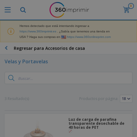
0
P
r
o
d
Hemos detectado que está intentando ingresar a
M
u
https://www.360imprimir.es
. ¿Sabía que tenemos una tienda en
a
c
USA ? Haga sus compras en
https://www.360onlineprint.com
t
t
e
o
P
Regresar para Accesorios de casa
r
s
r
i
m
o
a
Velas y Portavelas
á
d
l
s
P
u
d
v
a
c
e
e
n
t
M
n
t
o
a
M
d
a
s
r
a
i
l
P
3 Resultado(s)
Productos por página:
k
t
d
l
r
e
e
o
a
o
B
t
r
s
s
m
o
i
i
y
o
Luz de carga de parafina
l
n
a
E
transparente desechable de
c
s
g
l
40 horas de PET
x
R
i
a
d
p
o
o