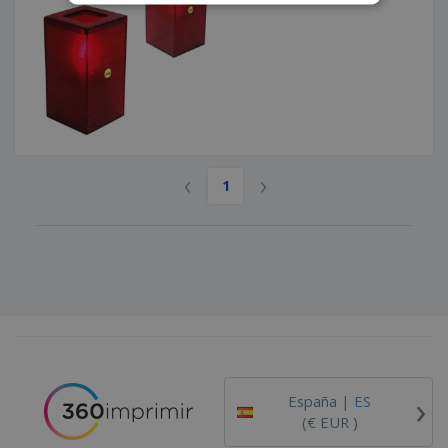
o
s
‹
›
1
›
España |
ES
(€ EUR )