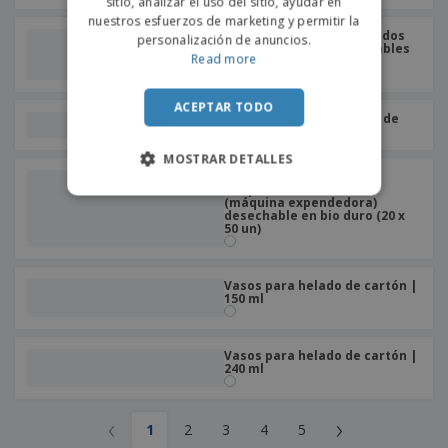
sitio, analizar el uso del sitio, ayudar en
nuestros esfuerzos de marketing y permitir la
Paquete de platos redondos
personalización de anuncios.
estriados duros desechables
Read more
ecológicos (24 x 50 un)
ACEPTAR TODO
Paquete de ensaladeras de
cartulina (300 un)
MOSTRAR DETALLES
Paquete de vasos para
máquinas automáticas
(máquina expendedora)
desechable en bio duro (20 x
50 un)
Vasos para helado de cartón |
150 ml
Vasos para helado de cartón |
240 ml
‹
›
1
2
3
4
5