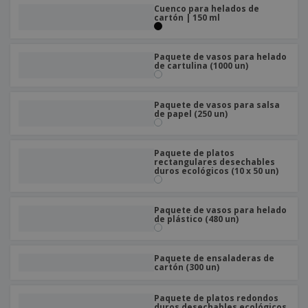
s
e
o
p
Cuenco para helados de
n
O
cartón | 150 ml
s
a
a
f
E
i
l
i
m
t
e
c
b
o
Paquete de vasos para helado
s
i
de cartulina (1000 un)
a
r
C
n
l
e
o
a
a
s
m
j
Paquete de vasos para salsa
p
de papel (250 un)
e
T
r
o
a
d
r
Paquete de platos
o
rectangulares desechables
p
Iniciar
duros ecológicos (10 x 50 un)
s
o
sesión/registrarse
l
r
o
t
s
Paquete de vasos para helado
e
Servicio
de plástico (480 un)
p
m
de
r
a
Atención
o
al
d
Paquete de ensaladeras de
Cliente
cartón (300 un)
u
c
t
Paquete de platos redondos
duros desechables ecológicos