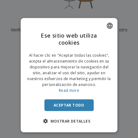
s
e
o
p
n
O
s
a
a
f
E
i
l
i
m
t
e
Actualmente no tenemos resultados para
"
"
c
b
o
s
i
Verifique que lo haya escrito correctamente o busque otro
a
r
C
Ese sitio web utiliza
n
l
e
término.
o
a
a
cookies
s
ENGLISH
m
j
×
p
borrar búsqueda
e
PORTUGUESE
T
Al hacer clic en "Aceptar todas las cookies",
r
o
acepta el almacenamiento de cookies en su
a
SPANISH
d
dispositivo para mejorar la navegación del
r
o
sitio, analizar el uso del sitio, ayudar en
p
Iniciar
s
o
nuestros esfuerzos de marketing y permitir la
sesión/registrarse
l
r
personalización de anuncios.
o
t
Read more
s
e
Servicio
p
m
de
r
ACEPTAR TODO
a
Atención
o
al
d
Cliente
MOSTRAR DETALLES
u
c
t