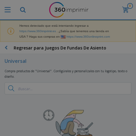
0
P
r
o
d
Hemos detectado que está intentando ingresar a
M
u
https://www.360imprimir.es
. ¿Sabía que tenemos una tienda en
a
c
USA ? Haga sus compras en
https://www.360onlineprint.com
t
t
e
o
P
Regresar para Juegos De Fundas De Asiento
r
s
r
i
m
o
a
Universal
á
d
l
s
P
u
d
Compra productos de "Universal". Configúralos y personalízalos con tu logotipo, texto o
v
a
c
e
diseño.
e
n
t
M
n
t
o
a
M
d
a
s
r
a
i
l
P
k
t
d
l
r
e
e
o
a
o
B
t
r
s
s
m
o
i
i
y
o
l
n
a
E
c
s
g
l
x
R
i
a
d
p
o
o