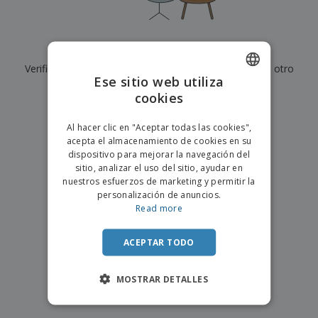
s
e
o
p
n
O
s
a
a
f
E
i
l
i
m
t
e
Actualmente no tenemos resultados para
"
"
c
b
o
s
i
Verifique que lo haya escrito correctamente o busque otro
a
r
C
Ese sitio web utiliza
n
l
e
término.
o
a
a
cookies
s
ENGLISH
m
j
×
p
borrar búsqueda
e
PORTUGUESE
T
Al hacer clic en "Aceptar todas las cookies",
r
o
acepta el almacenamiento de cookies en su
a
SPANISH
d
dispositivo para mejorar la navegación del
r
o
sitio, analizar el uso del sitio, ayudar en
p
Iniciar
s
o
nuestros esfuerzos de marketing y permitir la
sesión/registrarse
l
r
personalización de anuncios.
o
t
Read more
s
e
Servicio
p
m
de
r
ACEPTAR TODO
a
Atención
o
al
d
Cliente
MOSTRAR DETALLES
u
c
t