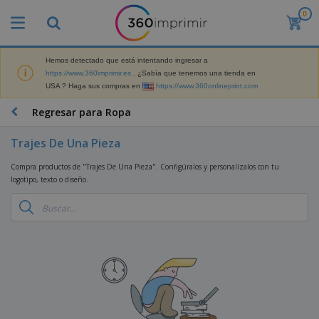
0
P
r
o
d
Hemos detectado que está intentando ingresar a
M
u
https://www.360imprimir.es
. ¿Sabía que tenemos una tienda en
a
c
USA ? Haga sus compras en
https://www.360onlineprint.com
t
t
e
o
P
Regresar para Ropa
r
s
r
i
m
o
a
Trajes De Una Pieza
á
d
l
s
P
u
d
Compra productos de "Trajes De Una Pieza". Configúralos y personalízalos con tu
v
a
c
e
logotipo, texto o diseño.
e
n
t
M
n
t
o
a
M
d
a
s
r
a
i
l
P
k
t
d
l
r
e
e
o
a
o
B
t
r
s
s
m
o
i
i
y
o
l
n
a
E
c
s
g
l
x
R
i
a
d
p
o
o