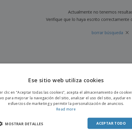
Etiquetas para
Maletas y mochilas
Libr
Impresoras
Actualmente no tenemos resulta
Verifique que lo haya escrito correctamente 
×
borrar búsqueda
Ese sitio web utiliza cookies
ENGL
er clic en "Aceptar todas las cookies", acepta el almacenamiento de cookie
POR
ivo para mejorar la navegación del sitio, analizar el uso del sitio, ayudar en
esfuerzos de marketing y permitir la personalización de anuncios.
SPAN
Read more
ACEPTAR TODO
MOSTRAR DETALLES