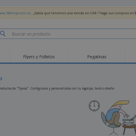
www.360imprimir.es
. ¿Sabía que tenemos una tienda en USA ? Haga sus compras en
Flyers y Folletos
Pegatinas
Pro
Tendencias
Nuevos productos
pro
des
Banderas, estandartes
as
Roll-Up
Cami
y guiones
Equipos y suministros
Roll-ups
Bor
ductos de "Tijeras". Configúralos y personalízalos con tu logotipo, texto o diseño.
para servicio de
alimentos
Acti
Entrega a domicilio
Desechables
libr
Pegatinas, vinilos y
Relojes de pulsera
Tra
carteles
Sudaderas con
Copas y Trofeos
Caja
capucha
Reg
Expositores
Medallas
per
Pósters
Comida y Dulces
Pro