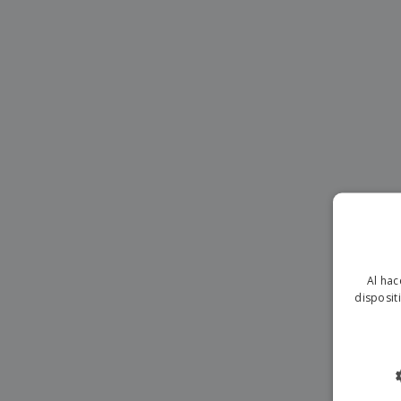
Imanes Personalizados
Lonas
Al hac
disposit