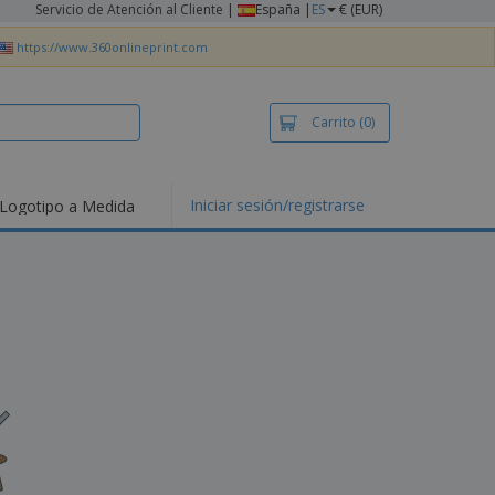
Servicio de Atención al Cliente
|
España |
ES
€ (EUR)
https://www.360onlineprint.com
Carrito
(0)
Iniciar sesión/registrarse
Logotipo a Medida
mociones y
ductos
tacados
setas y Polos
dados
vidades al aire
e
bajo desde casa
s de Envío
alos
sonalizados
ductos ecológicos