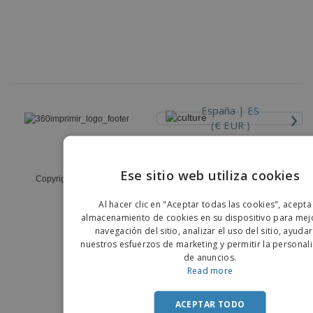
›
España |
ES
(€ EUR )
Código Ético y de Conducta
Ese sitio web utiliza cookies
Copyright © 2026 - 360imprimir. Todos los derechos reservados
ENGLIS
Al hacer clic en "Aceptar todas las cookies", acepta
PORTU
almacenamiento de cookies en su dispositivo para mejo
navegación del sitio, analizar el uso del sitio, ayuda
SPANIS
nuestros esfuerzos de marketing y permitir la personal
de anuncios.
Read more
ACEPTAR TODO