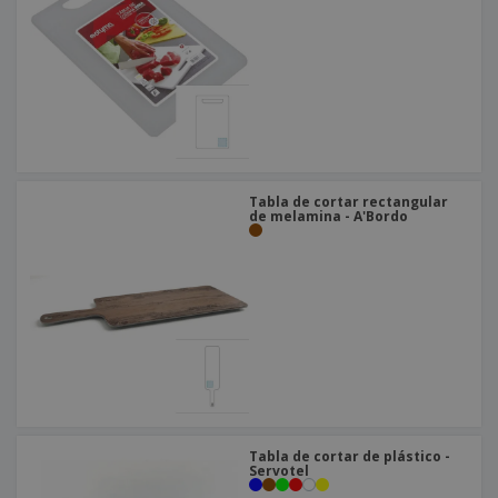
o
s
Tabla de cortar rectangular
de melamina - A'Bordo
Tabla de cortar de plástico -
Servotel