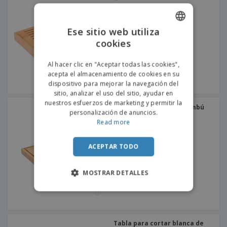
Ese sitio web utiliza
cookies
ENGLISH
PORTUGUESE
Al hacer clic en "Aceptar todas las cookies",
acepta el almacenamiento de cookies en su
SPANISH
dispositivo para mejorar la navegación del
sitio, analizar el uso del sitio, ayudar en
nuestros esfuerzos de marketing y permitir la
Tabla para cortar de bambú
personalización de anuncios.
Read more
ACEPTAR TODO
MOSTRAR DETALLES
Tabla para cortar blanca de