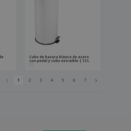
de
Cubo de basura blanco de acero
con pedal y cubo extraíble | 12 L
‹
›
1
2
3
4
5
6
7