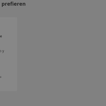
 prefieren
e
o y
a