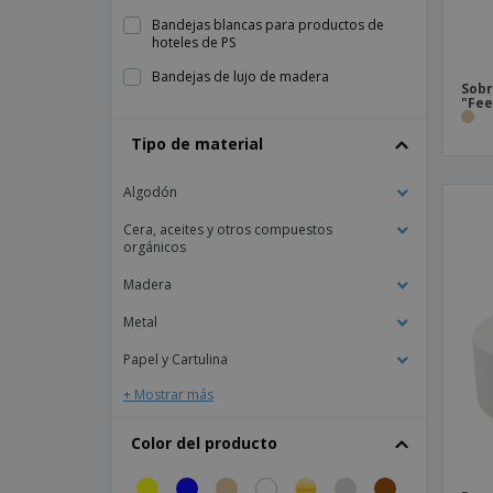
Bandejas blancas para productos de
hoteles de PS
Bandejas de lujo de madera
Sobr
"Fee
Blusa Mujer Emma
Tipo de material
Bolsas higiénicas blancas de celulosa
"Touch Of Charm"
Algodón
Bolsas para entrega de ropa limpia
transparentes con cierre adhesivo de PP
Cera, aceites y otros compuestos
orgánicos
Bolsas para lavandería de kraft
Buzón de acero para la recepción de
Madera
hoteles
Metal
Cajón grande para carro de servicio
negro de PP
Papel y Cartulina
Cajón pequeño para carro de servicio
+ Mostrar más
negro de PP
Cambiador para bebés marfil de HDPE
Color del producto
Campanilla para recepción de acero
cromado