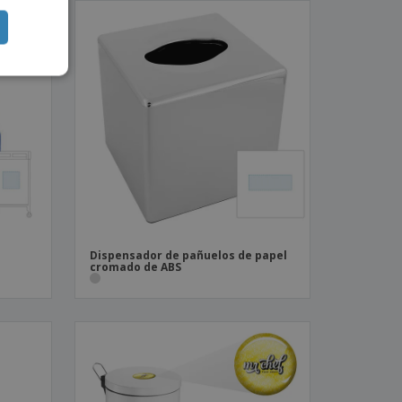
Dispensador de pañuelos de papel
cromado de ABS