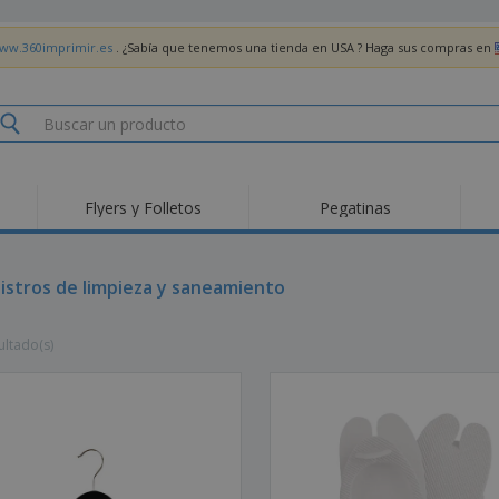
www.360imprimir.es
. ¿Sabía que tenemos una tienda en USA ? Haga sus compras en
Flyers y Folletos
Pegatinas
Pro
Tendencias
Nuevos productos
pro
des
Banderas, estandartes
istros de limpieza y saneamiento
Roll-Up
Cami
y guiones
Equipos y suministros
Roll-ups
Bor
para servicio de
ultado(s)
alimentos
Acti
Entrega a domicilio
Desechables
libr
Pegatinas, vinilos y
Relojes de pulsera
Tra
carteles
Sudaderas con
Copas y Trofeos
Caja
capucha
Reg
Expositores
Medallas
per
Pósters
Comida y Dulces
Pro