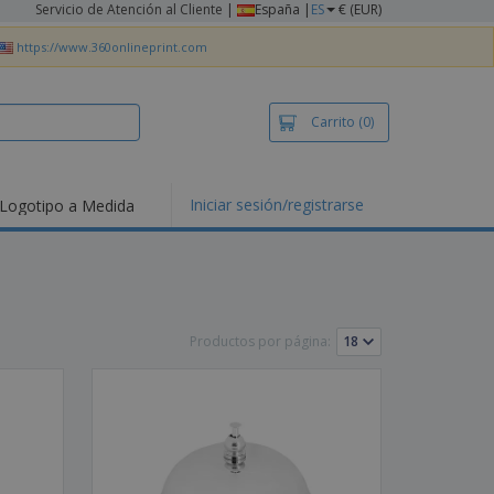
Servicio de Atención al Cliente
|
España |
ES
€ (EUR)
https://www.360onlineprint.com
Carrito
(0)
Iniciar sesión/registrarse
Logotipo a Medida
mociones y
ductos
tacados
setas y Polos
dados
Productos por página:
vidades al aire
e
bajo desde casa
s de Envío
alos
sonalizados
ductos ecológicos