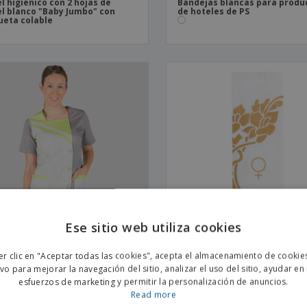
l higiénico con 2 hojas de
Bandejas blancas para produ
l blanco "Baby Jumbo" con
de hoteles de PS
ueta colable
Ese sitio web utiliza cookies
ENGL
er clic en "Aceptar todas las cookies", acepta el almacenamiento de cookie
ido Mujer Noelia Combi
Bolsas higiénicas blancas de
POR
celulosa "Touch Of Charm"
ivo para mejorar la navegación del sitio, analizar el uso del sitio, ayudar en
esfuerzos de marketing y permitir la personalización de anuncios.
SPAN
Read more