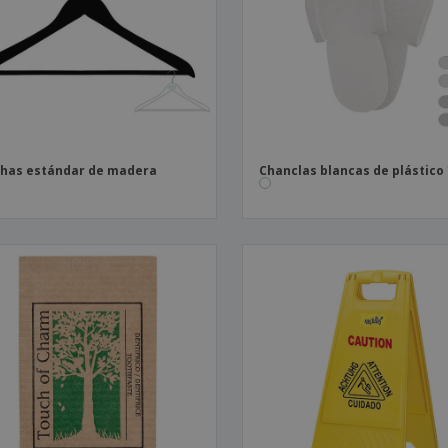
Etiquetas para
Maletas y mochilas
Libr
Impresoras
has estándar de madera
Chanclas blancas de plástico