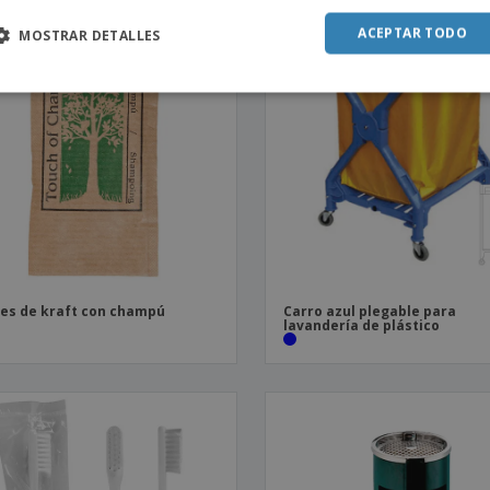
PROMO
ACEPTAR TODO
MOSTRAR DETALLES
es de kraft con champú
Carro azul plegable para
lavandería de plástico