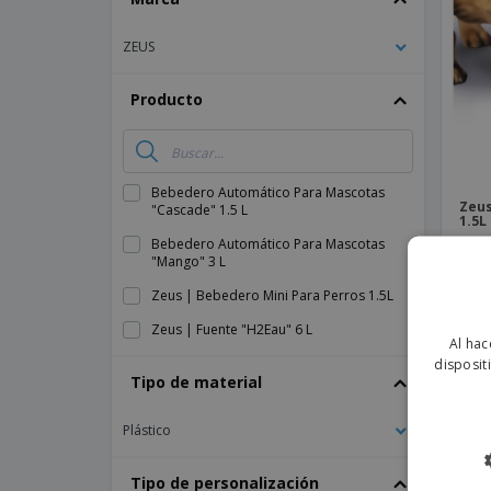
Imanes Personalizados
ZEUS
Lonas
Producto
Bebedero Automático Para Mascotas
Zeus
"Cascade" 1.5 L
1.5L
Bebedero Automático Para Mascotas
"Mango" 3 L
Zeus | Bebedero Mini Para Perros 1.5L
Zeus | Fuente "H2Eau" 6 L
Al hac
disposit
Tipo de material
Plástico
Tipo de personalización