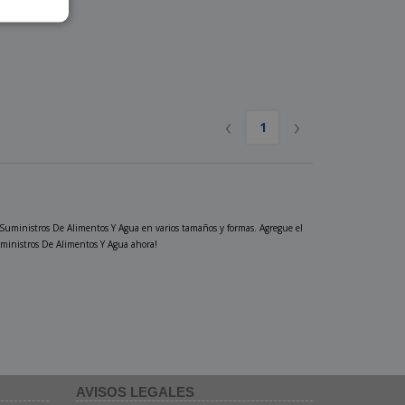
‹
›
1
 Suministros De Alimentos Y Agua en varios tamaños y formas. Agregue el
Suministros De Alimentos Y Agua ahora!
AVISOS LEGALES