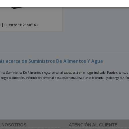
 | Fuente "H2Eau" 6 L
ás acerca de Suministros De Alimentos Y Agua
unos Suministros De Alimentos Y Agua personalizados, está en el lugar indicado. Puede crear sus
u negocio, dirección, información personal o cualquier otra cosa que se le ocurra, ¡y obtenga sus 
 NOSOTROS
ATENCIÓN AL CLIENTE