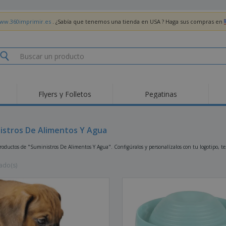
www.360imprimir.es
. ¿Sabía que tenemos una tienda en USA ? Haga sus compras en
Flyers y Folletos
Pegatinas
Pro
Tendencias
Nuevos productos
pro
des
Banderas, estandartes
istros De Alimentos Y Agua
Roll-Up
Cami
y guiones
Equipos y suministros
Roll-ups
Bor
oductos de "Suministros De Alimentos Y Agua". Configúralos y personalízalos con tu logotipo, te
para servicio de
alimentos
Acti
Entrega a domicilio
Desechables
libr
ado(s)
Pegatinas, vinilos y
Relojes de pulsera
Tra
carteles
Sudaderas con
Copas y Trofeos
Caja
capucha
Reg
Expositores
Medallas
per
Pósters
Comida y Dulces
Pro