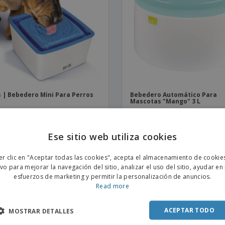
Etiquetas para
Maletas y mochilas
Libr
Impresoras
 | Bebedero Mini Para Perros
Bebedero Automático Para
Mascotas "Mango" 3 L
Ese sitio web utiliza cookies
ENGL
er clic en "Aceptar todas las cookies", acepta el almacenamiento de cookie
POR
ivo para mejorar la navegación del sitio, analizar el uso del sitio, ayudar en
esfuerzos de marketing y permitir la personalización de anuncios.
SPAN
Read more
ACEPTAR TODO
MOSTRAR DETALLES