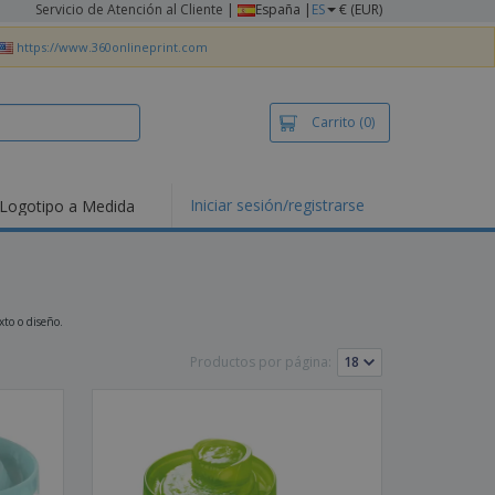
Servicio de Atención al Cliente
|
España |
ES
€ (EUR)
https://www.360onlineprint.com
Carrito
(0)
Iniciar sesión/registrarse
Logotipo a Medida
mociones y
ductos
tacados
setas y Polos
dados
xto o diseño.
vidades al aire
e
Productos por página:
bajo desde casa
s de Envío
alos
sonalizados
ductos ecológicos