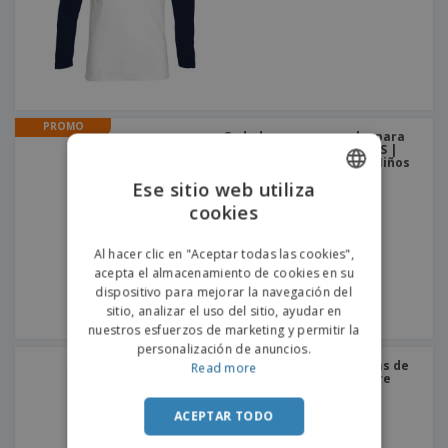
PROMO
Sudadera com capucha para
niño unisex PHOENIX KIDS |
Sudadera Con Capucha Niños
Ese sitio web utiliza
cookies
ENGLISH
PORTUGUESE
Al hacer clic en "Aceptar todas las cookies",
acepta el almacenamiento de cookies en su
SPANISH
dispositivo para mejorar la navegación del
sitio, analizar el uso del sitio, ayudar en
nuestros esfuerzos de marketing y permitir la
personalización de anuncios.
SOL'S | Camiseta de rayas de
Read more
manga larga para hombre
ACEPTAR TODO