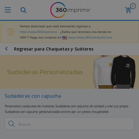
0
P
r
o
d
Hemos detectado que está intentando ingresar a
M
u
https://www.360imprimir.es
. ¿Sabía que tenemos una tienda en
a
c
USA ? Haga sus compras en
https://www.360onlineprint.com
t
t
e
o
P
Regresar para Chaquetas y Suéteres
r
s
r
i
m
o
a
á
d
l
s
P
u
d
v
a
c
e
e
n
t
M
n
t
o
a
M
d
a
s
r
Sudaderas con capucha
a
i
l
P
k
t
d
l
r
e
Personalice cualquiera de nuestras Sudaderas con capucha de calidad y cree sus propia
e
o
a
o
B
t
Sudaderas con capucha personalizadas online por un precio insuperable.
r
s
s
m
o
i
i
y
o
l
n
a
E
c
s
g
l
x
R
i
a
d
p
o
o