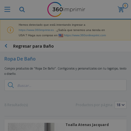
0
P
r
o
d
Hemos detectado que está intentando ingresar a
M
u
https://www.360imprimir.es
. ¿Sabía que tenemos una tienda en
a
c
USA ? Haga sus compras en
https://www.360onlineprint.com
t
t
e
o
P
Regresar para Baño
r
s
r
i
m
o
a
Ropa De Baño
á
d
l
s
P
u
d
Compra productos de "Ropa De Baño". Configúralos y personalízalos con tu logotipo, texto
v
a
c
e
o diseño.
e
n
t
M
n
t
o
a
M
d
a
s
r
a
i
l
P
k
t
d
l
r
e
e
o
a
o
B
8 Resultado(s)
Productos por página:
t
r
s
s
m
o
i
i
y
o
l
n
a
E
c
s
g
l
x
R
i
Toalla Atenas Jacquard
a
d
p
o
o