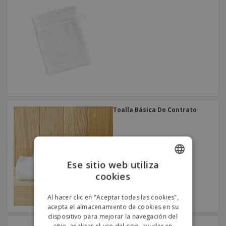
o
s
Toalla Básica De Contrato
Ese sitio web utiliza
cookies
ENGLISH
PORTUGUESE
Al hacer clic en "Aceptar todas las cookies",
acepta el almacenamiento de cookies en su
SPANISH
dispositivo para mejorar la navegación del
Toalla Rizo Diamante