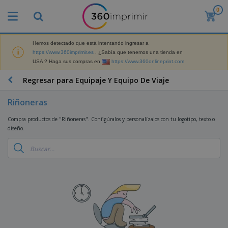
0
P
r
o
d
Hemos detectado que está intentando ingresar a
M
u
https://www.360imprimir.es
. ¿Sabía que tenemos una tienda en
a
c
USA ? Haga sus compras en
https://www.360onlineprint.com
t
t
e
o
P
Regresar para Equipaje Y Equipo De Viaje
r
s
r
i
m
o
a
Riñoneras
á
d
l
s
P
u
d
Compra productos de "Riñoneras". Configúralos y personalízalos con tu logotipo, texto o
v
a
c
e
diseño.
e
n
t
M
n
t
o
a
M
d
a
s
r
a
i
l
P
k
t
d
l
r
e
e
o
a
o
B
t
r
s
s
m
o
i
i
y
o
l
n
a
E
c
s
g
l
x
R
i
a
d
p
o
o