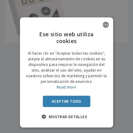
s
e
o
p
n
O
s
a
a
f
E
i
l
i
m
t
e
c
b
o
s
i
a
r
C
Ese sitio web utiliza
n
l
e
o
a
a
cookies
s
ENGLISH
m
j
p
‹
›
e
PORTUGUESE
1
T
Al hacer clic en "Aceptar todas las cookies",
r
o
acepta el almacenamiento de cookies en su
a
SPANISH
d
dispositivo para mejorar la navegación del
r
o
sitio, analizar el uso del sitio, ayudar en
p
Iniciar
s
o
nuestros esfuerzos de marketing y permitir la
sesión/registrarse
l
r
personalización de anuncios.
o
t
Read more
s
e
Servicio
p
m
de
r
ACEPTAR TODO
a
Atención
o
al
d
Cliente
MOSTRAR DETALLES
u
c
t