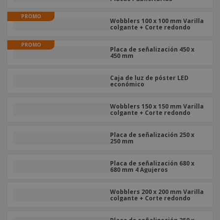
s
e
o
p
n
O
s
a
a
PROMO
f
Wobblers 100 x 100 mm Varilla
E
i
l
colgante + Corte redondo
i
m
t
e
c
b
o
s
PROMO
i
a
r
Placa de señalización 450 x
C
n
450 mm
l
e
o
a
a
s
m
j
Caja de luz de póster LED
p
e
económico
T
r
o
a
d
Wobblers 150 x 150 mm Varilla
r
colgante + Corte redondo
o
p
Iniciar
s
o
sesión/registrarse
l
r
Placa de señalización 250 x
o
250 mm
t
s
e
Servicio
p
m
de
Placa de señalización 680 x
r
a
680 mm 4 Agujeros
Atención
o
al
d
Cliente
Wobblers 200 x 200 mm Varilla
u
colgante + Corte redondo
c
t