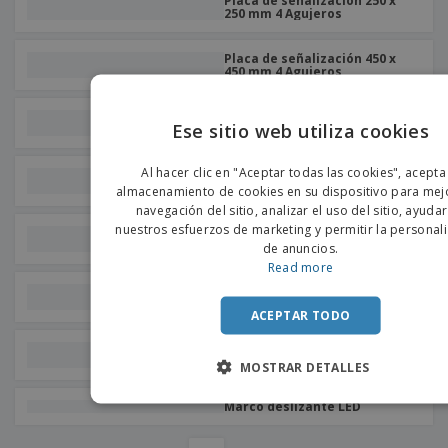
o
Placa de señalización 250 x
250 mm 4 Agujeros
s
Placa de señalización 450 x
450 mm 4 Agujeros
Placa de señalización 250 x
Ese sitio web utiliza cookies
250 mm 4 Agujeros + 4 Anillas
ENGLIS
Al hacer clic en "Aceptar todas las cookies", acepta
Placa de señalización 450 x
PORTU
450 mm 4 Agujeros + 4 Anillas
almacenamiento de cookies en su dispositivo para mejo
navegación del sitio, analizar el uso del sitio, ayuda
SPANIS
nuestros esfuerzos de marketing y permitir la personal
Placa de señalización 680 x
680 mm 4 Agujeros + 4 Anillas
de anuncios.
Read more
Estuche de póster LED para
exteriores
ACEPTAR TODO
Placa de señalización 680 x
680 mm
MOSTRAR DETALLES
Marco deslizante LED