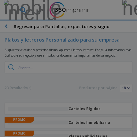
P
r
o
d
Regresar para Pantallas, expositores y signo
M
u
a
c
t
Platos y letreros Personalizado para su empresa
t
e
o
P
r
Si quieres velocidad y profesionalismo, apuesta Platos y letreros! Ponga la información más
s
r
i
útil sobre su negocio y use en todos los documentos importantes de su negocio.
m
o
a
á
d
l
s
P
u
d
v
a
c
e
e
n
t
M
n
t
o
23 Resultado(s)
a
Productos por página:
M
d
a
s
r
a
i
l
P
k
t
d
l
r
e
e
o
a
o
Carteles Rígidos
B
t
r
s
s
m
o
i
i
y
o
PROMO
l
n
a
Carteles Inmobiliaria
E
c
s
g
l
x
R
i
a
d
PROMO
p
o
o
Placas Publicitarias