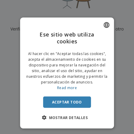
s
e
o
p
n
O
s
a
a
f
E
i
l
i
m
t
e
Actualmente no tenemos resultados para
"
"
c
b
o
s
i
Verifique que lo haya escrito correctamente o busque otro
a
r
C
Ese sitio web utiliza
n
l
e
término.
o
a
a
cookies
s
ENGLISH
m
j
×
p
borrar búsqueda
e
PORTUGUESE
T
Al hacer clic en "Aceptar todas las cookies",
r
o
acepta el almacenamiento de cookies en su
a
SPANISH
d
dispositivo para mejorar la navegación del
r
o
sitio, analizar el uso del sitio, ayudar en
p
Iniciar
s
o
nuestros esfuerzos de marketing y permitir la
sesión/registrarse
l
r
personalización de anuncios.
o
t
Read more
s
e
Servicio
p
m
de
r
ACEPTAR TODO
a
Atención
o
al
d
Cliente
MOSTRAR DETALLES
u
c
t