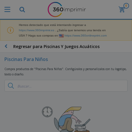
0
P
r
o
d
Hemos detectado que está intentando ingresar a
M
u
https://www.360imprimir.es
. ¿Sabía que tenemos una tienda en
a
c
USA ? Haga sus compras en
https://www.360onlineprint.com
t
t
e
o
P
Regresar para Piscinas Y Juegos Acuáticos
r
s
r
i
m
o
a
Piscinas Para Niños
á
d
l
s
P
u
d
Compra productos de "Piscinas Para Niños". Configúralos y personalízalos con tu logotipo,
v
a
c
e
texto o diseño.
e
n
t
M
n
t
o
a
M
d
a
s
r
a
i
l
P
k
t
d
l
r
e
e
o
a
o
B
t
r
s
s
m
o
i
i
y
o
l
n
a
E
c
s
g
l
x
R
i
a
d
p
o
o