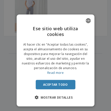
s
e
o
p
n
O
s
a
a
f
E
i
l
i
m
t
e
c
b
o
s
i
a
r
C
Ese sitio web utiliza
n
l
e
o
a
a
cookies
s
ENGLISH
m
j
p
‹
›
e
PORTUGUESE
1
T
Al hacer clic en "Aceptar todas las cookies",
r
o
acepta el almacenamiento de cookies en su
a
SPANISH
d
dispositivo para mejorar la navegación del
r
o
sitio, analizar el uso del sitio, ayudar en
p
Iniciar
s
o
nuestros esfuerzos de marketing y permitir la
sesión/registrarse
l
r
personalización de anuncios.
o
t
Read more
s
e
Servicio
p
m
de
r
ACEPTAR TODO
a
Atención
o
al
d
Cliente
MOSTRAR DETALLES
u
c
t