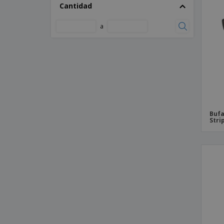
Cantidad
Arnés De Nailon
Arnés De Nailon "Confort"
a
Arnés De Nailon Reflectante
Arnés De Velcro De Punto Suave Con
Chaleco De Seguridad Rosa
Arnés Rojo "Cuadros Tartán"
Arnés Rosa "Corazones"
Bebedero Automático Para Mascotas
Bufa
"Cascade" 1.5 L
Stri
Bebedero Automático Para Mascotas
"Mango" 3 L
Bozal De Nailon Negro
Bozal De Nylon Negro Xl
Bozal De Nylon Para Perros Con Red "Ebi"
Bufanda De Perro "Gromit'S"
Bufanda Para Perros "Argyle"