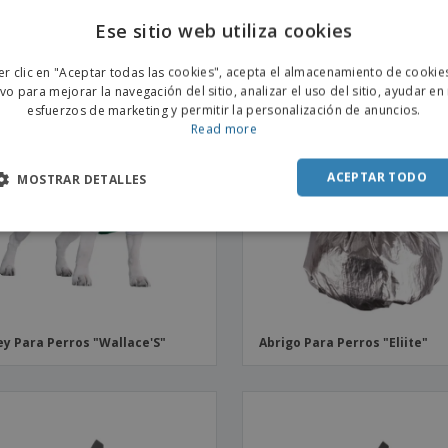
ermo"
Ese sitio web utiliza cookies
ENGL
er clic en "Aceptar todas las cookies", acepta el almacenamiento de cookie
POR
ivo para mejorar la navegación del sitio, analizar el uso del sitio, ayudar en
esfuerzos de marketing y permitir la personalización de anuncios.
SPAN
Read more
ACEPTAR TODO
MOSTRAR DETALLES
ey Para Perros "Wallace'S"
Abrigo Para Perros "Eliite"