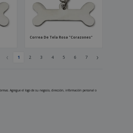
Correa De Tela Rosa "Corazones"
‹
›
1
2
3
4
5
6
7
formas. Agregue el logo de su negocio, dirección, información personal o