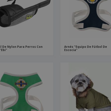
Etiquetas para
Maletas y mochilas
Libr
Impresoras
l De Nylon Para Perros Con
Arnés "Equipo De Fútbol De
"Ebi"
Escocia"