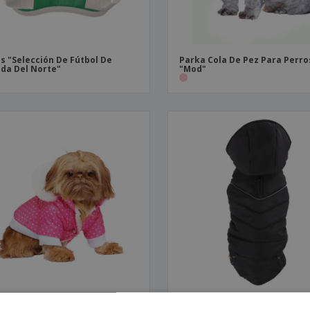
s "Selección De Fútbol De
Parka Cola De Pez Para Perro
nda Del Norte"
"Mod"
a Acolchada Para Perros
Abrigo Para Perros "Nimbus"