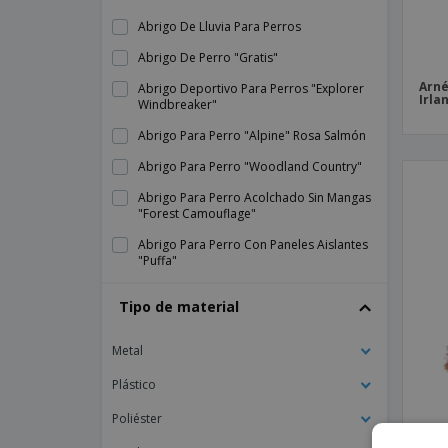
Abrigo De Lluvia Para Perros
Abrigo De Perro "Gratis"
Arné
Abrigo Deportivo Para Perros "Explorer
Irla
Windbreaker"
Abrigo Para Perro "Alpine" Rosa Salmón
Abrigo Para Perro "Woodland Country"
Abrigo Para Perro Acolchado Sin Mangas
"Forest Camouflage"
Abrigo Para Perro Con Paneles Aislantes
"Puffa"
Abrigo Para Perros "Cortavientos
Tipo de material
Trailfinder"
Abrigo Para Perros "Eliite"
Metal
Abrigo Para Perros "Nimbus"
Plástico
Abrigo Para Perros "Tartan" Marrón
Poliéster
Albornoz Para Perro "Blue Plush & Fluffy
Park
Terry"