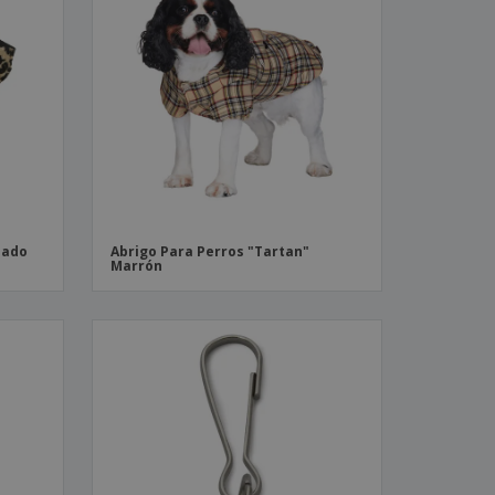
pado
Abrigo Para Perros "Tartan"
Marrón