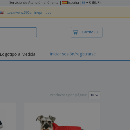
Servicio de Atención al Cliente
|
España |
ES
€ (EUR)
https://www.360onlineprint.com
Carrito
(0)
Iniciar sesión/registrarse
Logotipo a Medida
mociones y
ductos
tacados
setas y Polos
dados
vidades al aire
e
Productos por página:
bajo desde casa
s de Envío
alos
sonalizados
ductos ecológicos