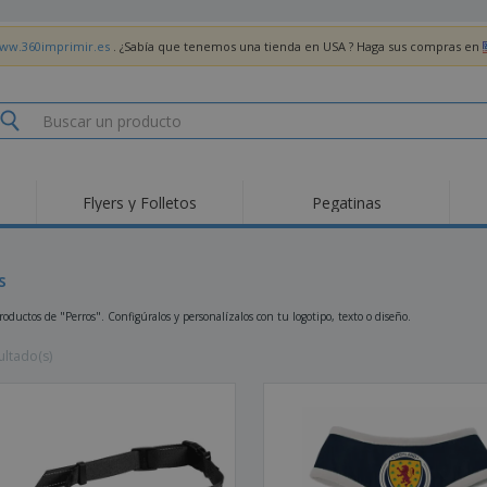
www.360imprimir.es
. ¿Sabía que tenemos una tienda en USA ? Haga sus compras en
Flyers y Folletos
Pegatinas
Pro
Tendencias
Nuevos productos
pro
des
Banderas, estandartes
s
Roll-Up
Cami
y guiones
Equipos y suministros
Roll-ups
Bor
oductos de "Perros". Configúralos y personalízalos con tu logotipo, texto o diseño.
para servicio de
alimentos
Acti
Entrega a domicilio
Desechables
libr
ultado(s)
Pegatinas, vinilos y
Relojes de pulsera
Tra
carteles
Sudaderas con
Copas y Trofeos
Caja
capucha
Reg
Expositores
Medallas
per
Pósters
Comida y Dulces
Pro