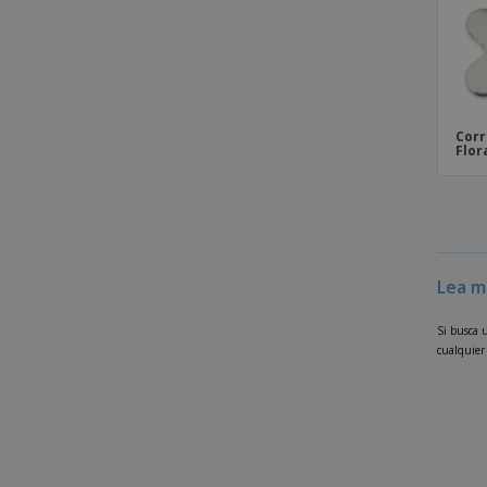
Bufanda Para Perros "Camuflaje"
Bufanda Para Perros "Checked Tartan"
Roja
Bufanda Para Perros "Corazones" Rosa
Corr
Bufanda Para Perros "Estampado De
Flor
Leopardo"
Bufanda Para Perros "Henley Striped"
Bufanda Para Perros "Tartan"
Bufanda Para Perros "Vintage Rose Floral"
Lea m
Calcetines Para Perro "Panda" Rojo Y
Blanco
Si busca u
Calcetines Para Perros "Argyle"
cualquier 
Calcetines Para Perros "Bailarina"
Calcetines Para Perros "Dollar" Negros Y
Amarillos
Calcetines Para Perros "Grises Y Rayas"