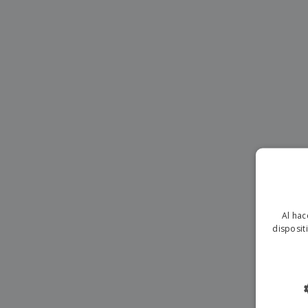
Imanes Personalizados
Lonas
Al hac
disposit