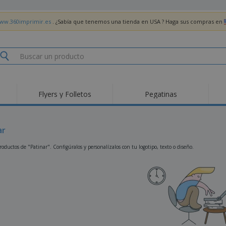
www.360imprimir.es
. ¿Sabía que tenemos una tienda en USA ? Haga sus compras en
Flyers y Folletos
Pegatinas
Pro
Tendencias
Nuevos productos
pro
des
Banderas, estandartes
ar
Roll-Up
Cami
y guiones
Equipos y suministros
Roll-ups
Bor
oductos de "Patinar". Configúralos y personalízalos con tu logotipo, texto o diseño.
para servicio de
alimentos
Acti
Entrega a domicilio
Desechables
libr
Pegatinas, vinilos y
Relojes de pulsera
Tra
carteles
Sudaderas con
Copas y Trofeos
Caja
capucha
Reg
Expositores
Medallas
per
Pósters
Comida y Dulces
Pro