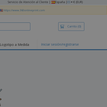
Servicio de Atención al Cliente
|
España |
ES
€ (EUR)
https://www.360onlineprint.com
Carrito
(0)
Iniciar sesión/registrarse
Logotipo a Medida
mociones y
ductos
tacados
setas y Polos
dados
vidades al aire
e
bajo desde casa
s de Envío
alos
sonalizados
ductos ecológicos