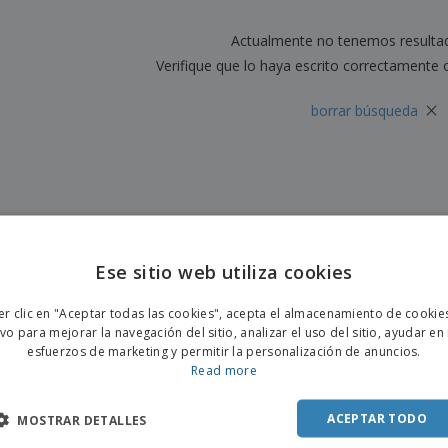
Etiquetas para
Maletas y mochilas
Libr
Impresoras
Actualmente no tenemos resulta
Verifique que lo haya escrito correctamente 
×
borrar búsqueda
Ese sitio web utiliza cookies
ENGL
er clic en "Aceptar todas las cookies", acepta el almacenamiento de cookie
POR
ivo para mejorar la navegación del sitio, analizar el uso del sitio, ayudar en
esfuerzos de marketing y permitir la personalización de anuncios.
SPAN
Read more
ACEPTAR TODO
MOSTRAR DETALLES