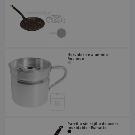
o
s
Hervidor de aluminio -
Rochedo
Parrilla sin rejilla de acero
inoxidable - Esmalte