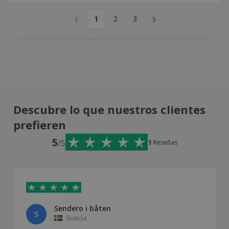
‹
›
1
2
3
Descubre lo que nuestros clientes
prefieren
5
/5
1
Reseñas
Sendero i båten
S
Suecia