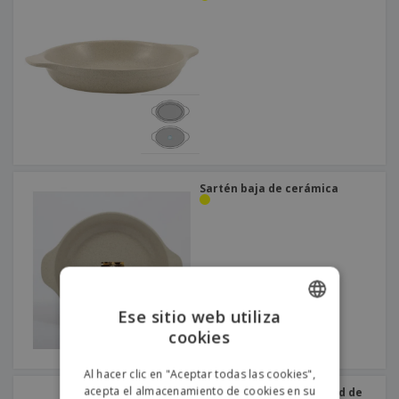
Sartén baja de cerámica
Ese sitio web utiliza
cookies
ENGLISH
PORTUGUESE
Al hacer clic en "Aceptar todas las cookies",
acepta el almacenamiento de cookies en su
Freidora con cesto de red de
SPANISH