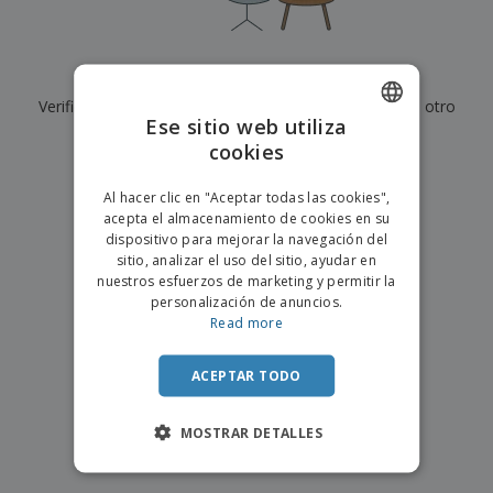
s
e
o
p
n
O
s
a
a
f
E
i
l
i
m
t
e
Actualmente no tenemos resultados para
"
"
c
b
o
s
i
Verifique que lo haya escrito correctamente o busque otro
a
r
C
Ese sitio web utiliza
n
l
e
término.
o
a
a
cookies
s
ENGLISH
m
j
×
p
borrar búsqueda
e
PORTUGUESE
T
Al hacer clic en "Aceptar todas las cookies",
r
o
acepta el almacenamiento de cookies en su
a
SPANISH
d
dispositivo para mejorar la navegación del
r
o
sitio, analizar el uso del sitio, ayudar en
p
Iniciar
s
o
nuestros esfuerzos de marketing y permitir la
sesión/registrarse
l
r
personalización de anuncios.
o
t
Read more
s
e
Servicio
p
m
de
r
ACEPTAR TODO
a
Atención
o
al
d
Cliente
MOSTRAR DETALLES
u
c
t