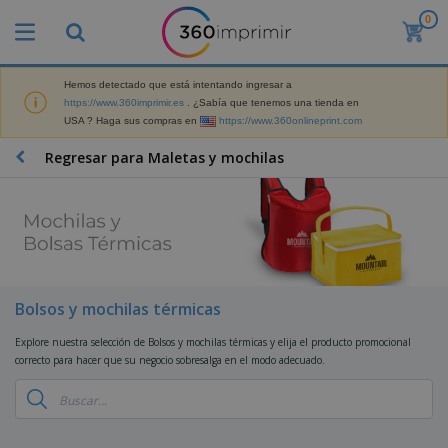
0
P
r
o
d
Hemos detectado que está intentando ingresar a
M
u
https://www.360imprimir.es
. ¿Sabía que tenemos una tienda en
a
c
USA ? Haga sus compras en
https://www.360onlineprint.com
t
t
e
o
P
Regresar para Maletas y mochilas
r
s
r
i
m
o
a
á
d
l
s
P
u
d
v
a
c
e
e
n
t
M
n
t
o
a
M
d
a
s
r
Bolsos y mochilas térmicas
a
i
l
P
k
t
d
l
r
e
Explore nuestra selección de Bolsos y mochilas térmicas y elija el producto promocional
e
o
a
o
B
t
correcto para hacer que su negocio sobresalga en el modo adecuado.
r
s
s
m
o
i
i
y
o
l
n
a
E
c
s
g
l
x
R
i
a
d
p
o
o