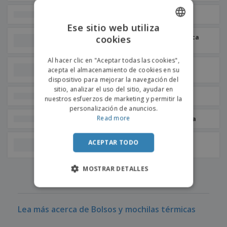
Bolsa isotérmica
Ese sitio web utiliza
Kimood | Bolsa isotérmica
cookies
ENGLISH
con bolsillo
PORTUGUESE
Al hacer clic en "Aceptar todas las cookies",
Bolsa de papel de seda
acepta el almacenamiento de cookies en su
SPANISH
PAPERLUNCH
dispositivo para mejorar la navegación del
sitio, analizar el uso del sitio, ayudar en
Bolsa isotérmica
nuestros esfuerzos de marketing y permitir la
personalización de anuncios.
Read more
Bolsa térmica de polilona
Kimood | Bolsa térmica
ACEPTAR TODO
vertical
‹
›
MOSTRAR DETALLES
1
2
3
4
Lea más acerca de Bolsos y mochilas térmicas