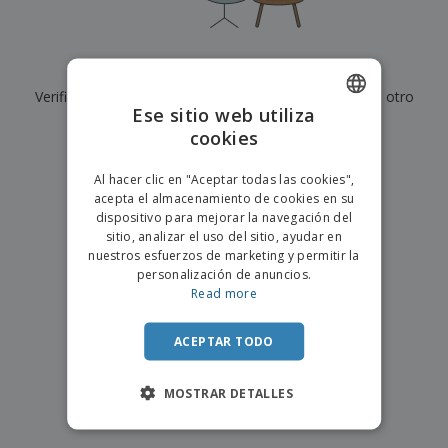
s
e
o
p
n
O
s
a
a
f
E
i
l
i
m
t
e
Actualmente no tenemos resultados para
"
"
c
b
o
s
i
Verifique que lo haya escrito correctamente o busque otro
a
r
C
Ese sitio web utiliza
n
l
e
término.
o
a
a
cookies
s
ENGLISH
m
j
×
p
borrar búsqueda
e
PORTUGUESE
T
Al hacer clic en "Aceptar todas las cookies",
r
o
acepta el almacenamiento de cookies en su
a
SPANISH
d
dispositivo para mejorar la navegación del
r
o
sitio, analizar el uso del sitio, ayudar en
p
Iniciar
s
o
nuestros esfuerzos de marketing y permitir la
sesión/registrarse
l
r
personalización de anuncios.
o
t
Read more
s
e
Servicio
p
m
de
r
ACEPTAR TODO
a
Atención
o
al
d
Cliente
MOSTRAR DETALLES
u
c
t