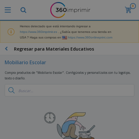
0
P
r
o
d
Hemos detectado que está intentando ingresar a
M
u
https://www.360imprimir.es
. ¿Sabía que tenemos una tienda en
a
c
USA ? Haga sus compras en
https://www.360onlineprint.com
t
t
e
o
P
Regresar para Materiales Educativos
r
s
r
i
m
o
a
Mobiliario Escolar
á
d
l
s
P
u
d
Compra productos de "Mobiliario Escolar". Configúralos y personalízalos con tu logotipo,
v
a
c
e
texto o diseño.
e
n
t
M
n
t
o
a
M
d
a
s
r
a
i
l
P
k
t
d
l
r
e
e
o
a
o
B
t
r
s
s
m
o
i
i
y
o
l
n
a
E
c
s
g
l
x
R
i
a
d
p
o
o