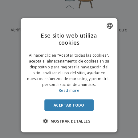
s
e
o
p
n
O
s
a
a
f
E
i
l
i
m
t
e
Actualmente no tenemos resultados para
"
"
c
b
o
s
i
Verifique que lo haya escrito correctamente o busque otro
a
r
C
Ese sitio web utiliza
n
l
e
término.
o
a
a
cookies
s
ENGLISH
m
j
×
p
borrar búsqueda
e
PORTUGUESE
T
Al hacer clic en "Aceptar todas las cookies",
r
o
acepta el almacenamiento de cookies en su
a
SPANISH
d
dispositivo para mejorar la navegación del
r
o
sitio, analizar el uso del sitio, ayudar en
p
Iniciar
s
o
nuestros esfuerzos de marketing y permitir la
sesión/registrarse
l
r
personalización de anuncios.
o
t
Read more
s
e
Servicio
p
m
de
r
ACEPTAR TODO
a
Atención
o
al
d
Cliente
MOSTRAR DETALLES
u
c
t