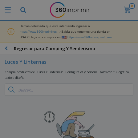
0
P
r
o
d
Hemos detectado que está intentando ingresar a
M
u
https://www.360imprimir.es
. ¿Sabía que tenemos una tienda en
a
c
USA ? Haga sus compras en
https://www.360onlineprint.com
t
t
e
o
P
Regresar para Camping Y Senderismo
r
s
r
i
m
o
a
Luces Y Linternas
á
d
l
s
P
u
d
Compra productos de "Luces Y Linternas". Configúralos y personalízalos con tu logotipo,
v
a
c
e
texto o diseño.
e
n
t
M
n
t
o
a
M
d
a
s
r
a
i
l
P
k
t
d
l
r
e
e
o
a
o
B
t
r
s
s
m
o
i
i
y
o
l
n
a
E
c
s
g
l
x
R
i
a
d
p
o
o