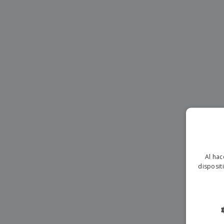
Imanes Personalizados
Lonas
Al hac
disposit