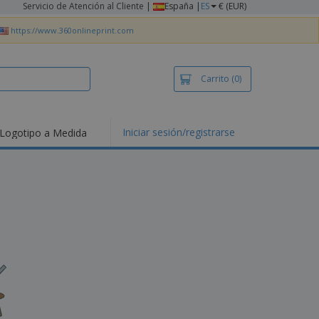
Servicio de Atención al Cliente
|
España |
ES
€ (EUR)
https://www.360onlineprint.com
Carrito
(0)
Iniciar sesión/registrarse
Logotipo a Medida
mociones y
ductos
tacados
setas y Polos
dados
vidades al aire
e
bajo desde casa
s de Envío
alos
sonalizados
ductos ecológicos