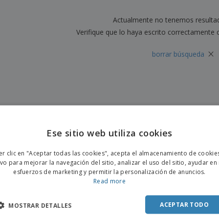
Etiquetas para
Maletas y mochilas
Libr
Impresoras
Actualmente no tenemos resulta
Verifique que lo haya escrito correctamente 
×
borrar búsqueda
Ese sitio web utiliza cookies
ENGL
er clic en "Aceptar todas las cookies", acepta el almacenamiento de cookie
POR
ivo para mejorar la navegación del sitio, analizar el uso del sitio, ayudar en
esfuerzos de marketing y permitir la personalización de anuncios.
SPAN
Read more
ACEPTAR TODO
MOSTRAR DETALLES