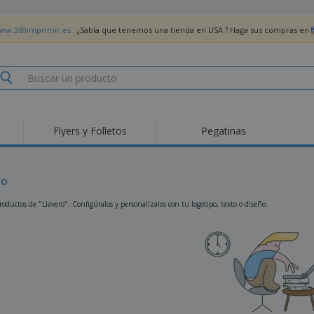
www.360imprimir.es
. ¿Sabía que tenemos una tienda en USA ? Haga sus compras en
Flyers y Folletos
Pegatinas
Pro
Tendencias
Nuevos productos
pro
des
Banderas, estandartes
ro
Roll-Up
Cami
y guiones
Equipos y suministros
Roll-ups
Bor
oductos de "Llavero". Configúralos y personalízalos con tu logotipo, texto o diseño.
para servicio de
alimentos
Acti
Entrega a domicilio
Desechables
libr
Pegatinas, vinilos y
Relojes de pulsera
Tra
carteles
Sudaderas con
Copas y Trofeos
Caja
capucha
Reg
Expositores
Medallas
per
Pósters
Comida y Dulces
Pro