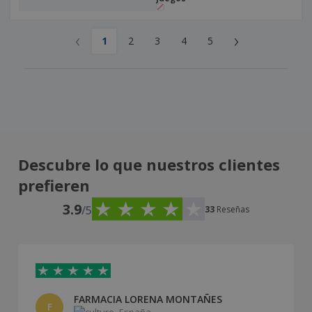
‹
›
1
2
3
4
5
Descubre lo que nuestros clientes
prefieren
3.9
/5
33
Reseñas
FARMACIA LORENA MONTAÑES
F