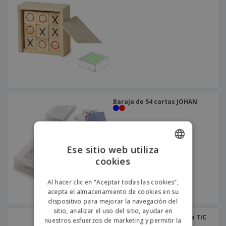
Baraja de 54 cartas JOHAN
Ese sitio web utiliza
cookies
ENGLISH
PORTUGUESE
Al hacer clic en "Aceptar todas las cookies",
acepta el almacenamiento de cookies en su
SPANISH
dispositivo para mejorar la navegación del
sitio, analizar el uso del sitio, ayudar en
Juego de polla de madera TIC
nuestros esfuerzos de marketing y permitir la
TAC TOE