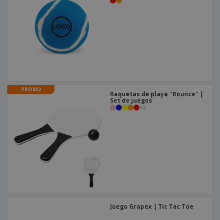
PROMO
Raquetas de playa "Bounce" |
Set de juegos
+
2
Juego Grapex | Tic Tac Toe