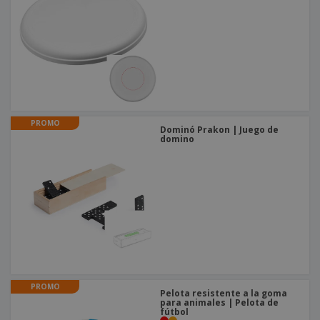
o
s
PROMO
Dominó Prakon | Juego de
domino
PROMO
Pelota resistente a la goma
para animales | Pelota de
fútbol