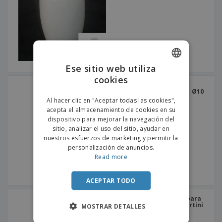
s
e
o
p
n
O
s
a
a
f
E
i
l
i
m
t
e
c
b
o
s
i
a
r
C
n
l
e
o
a
a
Ese sitio web utiliza
s
m
j
cookies
ENGLISH
p
e
Cilindro transparente de
T
r
cristal para decoración | Ø10
PORTUGUESE
o
x 60 cm
a
Al hacer clic en "Aceptar todas las cookies",
d
r
acepta el almacenamiento de cookies en su
SPANISH
o
p
dispositivo para mejorar la navegación del
Iniciar
s
o
sitio, analizar el uso del sitio, ayudar en
sesión/registrarse
l
r
nuestros esfuerzos de marketing y permitir la
o
t
personalización de anuncios.
s
e
Servicio
Read more
p
m
de
r
a
Atención
o
ACEPTAR TODO
al
d
Cliente
u
Copa de cristal gigante para
c
decoración | Copa de Martini
MOSTRAR DETALLES
| Ø31 cm
t