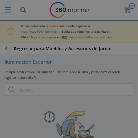
0
P
r
o
d
Hemos detectado que está intentando ingresar a
M
u
https://www.360imprimir.es
. ¿Sabía que tenemos una tienda en
a
c
USA ? Haga sus compras en
https://www.360onlineprint.com
t
t
e
o
P
Regresar para Muebles y Accesorios de Jardín
r
s
r
i
m
o
a
Iluminación Exterior
á
d
l
s
P
u
d
Compra productos de "Iluminación Exterior". Configúralos y personalízalos con tu
v
a
c
e
logotipo, texto o diseño.
e
n
t
M
n
t
o
a
M
d
a
s
r
a
i
l
P
k
t
d
l
r
e
e
o
a
o
B
t
r
s
s
m
o
i
i
y
o
l
n
a
E
c
s
g
l
x
R
i
a
d
p
o
o