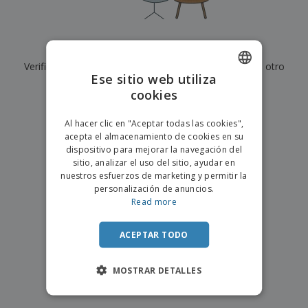
s
e
o
p
n
O
s
a
a
f
E
i
l
i
m
t
e
Actualmente no tenemos resultados para
"
"
c
b
o
s
i
Verifique que lo haya escrito correctamente o busque otro
a
r
C
Ese sitio web utiliza
n
l
e
término.
o
a
a
cookies
s
ENGLISH
m
j
×
p
borrar búsqueda
e
PORTUGUESE
T
Al hacer clic en "Aceptar todas las cookies",
r
o
acepta el almacenamiento de cookies en su
a
SPANISH
d
dispositivo para mejorar la navegación del
r
o
sitio, analizar el uso del sitio, ayudar en
p
Iniciar
s
o
nuestros esfuerzos de marketing y permitir la
sesión/registrarse
l
r
personalización de anuncios.
o
t
Read more
s
e
Servicio
p
m
de
r
ACEPTAR TODO
a
Atención
o
al
d
Cliente
MOSTRAR DETALLES
u
c
t