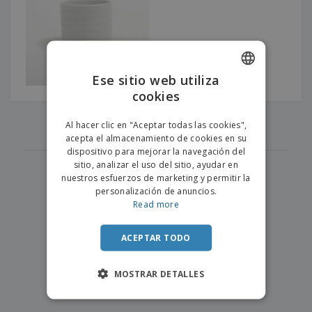
s
e
o
p
n
O
s
a
a
f
E
i
l
i
m
t
e
c
b
o
s
i
a
r
C
Ese sitio web utiliza
n
l
e
o
a
a
cookies
s
ENGLISH
m
j
p
‹
›
e
PORTUGUESE
1
T
Al hacer clic en "Aceptar todas las cookies",
r
o
acepta el almacenamiento de cookies en su
a
SPANISH
d
dispositivo para mejorar la navegación del
r
o
sitio, analizar el uso del sitio, ayudar en
p
Iniciar
s
o
nuestros esfuerzos de marketing y permitir la
sesión/registrarse
l
r
personalización de anuncios.
o
t
Read more
s
e
Servicio
p
m
de
r
ACEPTAR TODO
a
Atención
o
al
d
Cliente
MOSTRAR DETALLES
u
c
t