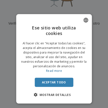
s
e
o
p
n
O
s
a
a
f
E
i
l
i
m
t
e
Actualmente no tenemos resultados para
"
"
c
b
o
s
i
Verifique que lo haya escrito correctamente o busque otro
a
r
C
Ese sitio web utiliza
n
l
e
término.
o
a
a
cookies
s
ENGLISH
m
j
×
p
borrar búsqueda
e
PORTUGUESE
T
Al hacer clic en "Aceptar todas las cookies",
r
o
acepta el almacenamiento de cookies en su
a
SPANISH
d
dispositivo para mejorar la navegación del
r
o
sitio, analizar el uso del sitio, ayudar en
p
Iniciar
s
o
nuestros esfuerzos de marketing y permitir la
sesión/registrarse
l
r
personalización de anuncios.
o
t
Read more
s
e
Servicio
p
m
de
r
ACEPTAR TODO
a
Atención
o
al
d
Cliente
MOSTRAR DETALLES
u
c
t