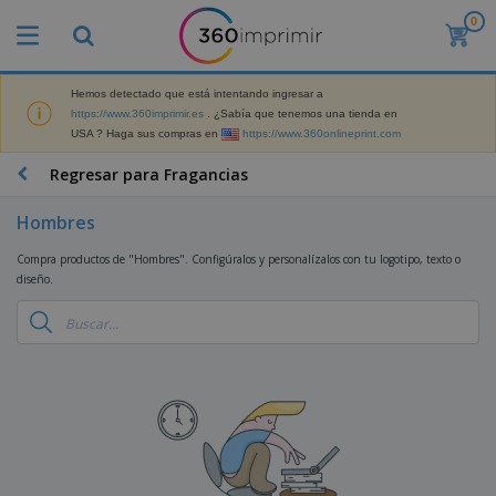
0
P
r
o
d
Hemos detectado que está intentando ingresar a
M
u
https://www.360imprimir.es
. ¿Sabía que tenemos una tienda en
a
c
USA ? Haga sus compras en
https://www.360onlineprint.com
t
t
e
o
P
Regresar para Fragancias
r
s
r
i
m
o
a
Hombres
á
d
l
s
P
u
d
Compra productos de "Hombres". Configúralos y personalízalos con tu logotipo, texto o
v
a
c
e
diseño.
e
n
t
M
n
t
o
a
M
d
a
s
r
a
i
l
P
k
t
d
l
r
e
e
o
a
o
B
t
r
s
s
m
o
i
i
y
o
l
n
a
E
c
s
g
l
x
R
i
a
d
p
o
o