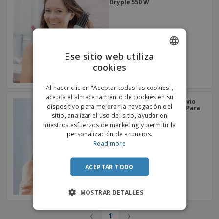
s
e
Dryple 550 W
o
p
n
O
s
a
a
f
E
i
l
i
m
t
e
c
b
o
s
i
a
r
C
Ese sitio web utiliza
n
l
e
o
a
a
cookies
s
ENGLISH
m
j
p
e
PORTUGUESE
T
Al hacer clic en "Aceptar todas las cookies",
r
o
acepta el almacenamiento de cookies en su
a
SPANISH
Innovagoods | Wavio Wavio
d
dispositivo para mejorar la navegación del
r
Wave Plancha Cerámica Para
o
El Cabello 55 W
sitio, analizar el uso del sitio, ayudar en
p
Iniciar
s
o
nuestros esfuerzos de marketing y permitir la
sesión/registrarse
l
r
personalización de anuncios.
o
t
Read more
s
e
Servicio
p
m
de
r
ACEPTAR TODO
a
Atención
o
al
d
Cliente
MOSTRAR DETALLES
u
c
t
‹
›
1