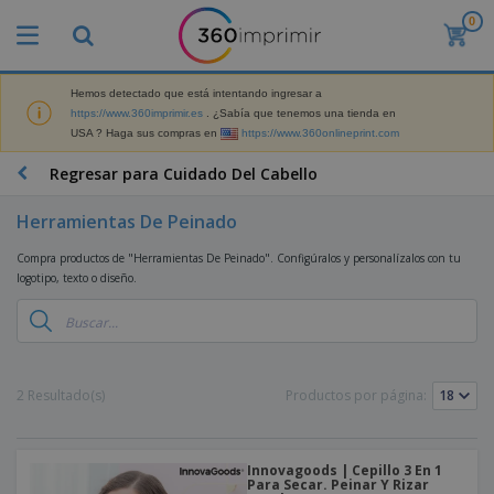
0
P
r
o
d
Hemos detectado que está intentando ingresar a
M
u
https://www.360imprimir.es
. ¿Sabía que tenemos una tienda en
a
c
USA ? Haga sus compras en
https://www.360onlineprint.com
t
t
e
o
P
Regresar para Cuidado Del Cabello
r
s
r
i
m
o
a
Herramientas De Peinado
á
d
l
s
P
u
d
Compra productos de "Herramientas De Peinado". Configúralos y personalízalos con tu
v
a
c
e
logotipo, texto o diseño.
e
n
t
M
n
t
o
a
M
d
a
s
r
a
i
l
P
k
t
d
l
r
e
e
o
a
o
B
2 Resultado(s)
Productos por página:
t
r
s
s
m
o
i
i
y
o
l
n
a
E
c
s
g
l
x
R
i
Innovagoods | Cepillo 3 En 1
a
d
p
Para Secar. Peinar Y Rizar
o
o