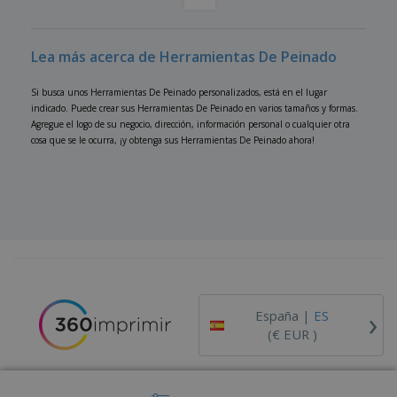
o
s
Lea más acerca de Herramientas De Peinado
Si busca unos Herramientas De Peinado personalizados, está en el lugar
indicado. Puede crear sus Herramientas De Peinado en varios tamaños y formas.
Agregue el logo de su negocio, dirección, información personal o cualquier otra
cosa que se le ocurra, ¡y obtenga sus Herramientas De Peinado ahora!
›
España |
ES
(€ EUR )
Código Ético y de Conducta