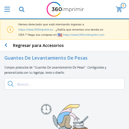
0
P
r
o
d
Hemos detectado que está intentando ingresar a
M
u
https://www.360imprimir.es
. ¿Sabía que tenemos una tienda en
a
c
USA ? Haga sus compras en
https://www.360onlineprint.com
t
t
e
o
P
Regresar para Accesorios
r
s
r
i
m
o
a
Guantes De Levantamiento De Pesas
á
d
l
s
P
u
d
Compra productos de "Guantes De Levantamiento De Pesas". Configúralos y
v
a
c
e
personalízalos con tu logotipo, texto o diseño.
e
n
t
M
n
t
o
a
M
d
a
s
r
a
i
l
P
k
t
d
l
r
e
e
o
a
o
B
t
r
s
s
m
o
i
i
y
o
l
n
a
E
c
s
g
l
x
R
i
a
d
p
o
o