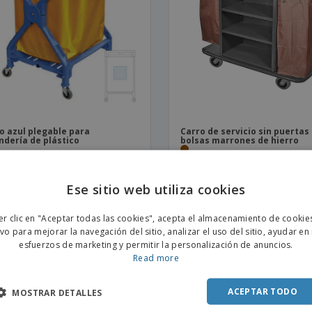
Etiquetas para
Maletas y mochilas
Libr
Impresoras
o azul plegable para
Carro de servicio sin puertas
ndería de plástico
bolsas marrones de hierro
Ese sitio web utiliza cookies
ENGL
er clic en "Aceptar todas las cookies", acepta el almacenamiento de cookie
POR
ivo para mejorar la navegación del sitio, analizar el uso del sitio, ayudar en
ás acerca de Carros De Conserjería Y Limpieza
esfuerzos de marketing y permitir la personalización de anuncios.
SPAN
Read more
unos Carros De Conserjería Y Limpieza personalizados, está en el lugar indicado. Puede crear sus
 negocio, dirección, información personal o cualquier otra cosa que se le ocurra, ¡y obtenga sus C
ACEPTAR TODO
MOSTRAR DETALLES