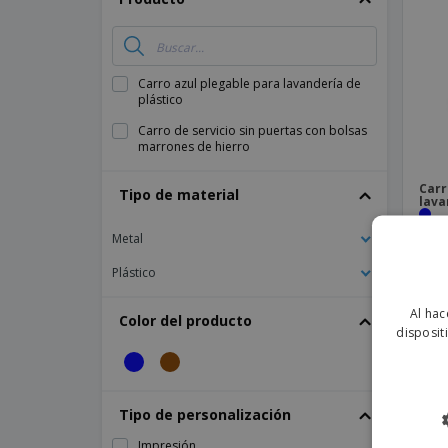
Imanes Personalizados
Lonas
Carro azul plegable para lavandería de
plástico
Carro de servicio sin puertas con bolsas
marrones de hierro
Carr
Tipo de material
lava
Metal
Plástico
Al hac
Color del producto
disposit
Lea m
Si busca 
logo de su
Tipo de personalización
Impresión