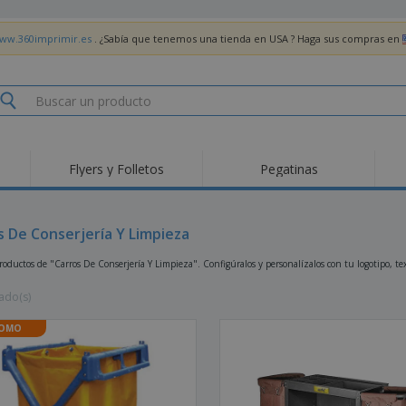
www.360imprimir.es
. ¿Sabía que tenemos una tienda en USA ? Haga sus compras en
Flyers y Folletos
Pegatinas
Pro
Tendencias
Nuevos productos
pro
des
Banderas, estandartes
s De Conserjería Y Limpieza
Roll-Up
Cami
y guiones
Equipos y suministros
Roll-ups
Bor
oductos de "Carros De Conserjería Y Limpieza". Configúralos y personalízalos con tu logotipo, tex
para servicio de
alimentos
Acti
Entrega a domicilio
Desechables
libr
ado(s)
Pegatinas, vinilos y
Relojes de pulsera
Tra
carteles
OMO
Sudaderas con
Copas y Trofeos
Caja
capucha
Reg
Expositores
Medallas
per
Pósters
Comida y Dulces
Pro