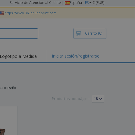
Servicio de Atención al Cliente
|
España |
ES
€ (EUR)
https://www.360onlineprint.com
Carrito
(0)
Iniciar sesión/registrarse
Logotipo a Medida
mociones y
ductos
tacados
setas y Polos
dados
to o diseño.
vidades al aire
e
Productos por página:
bajo desde casa
s de Envío
alos
sonalizados
ductos ecológicos