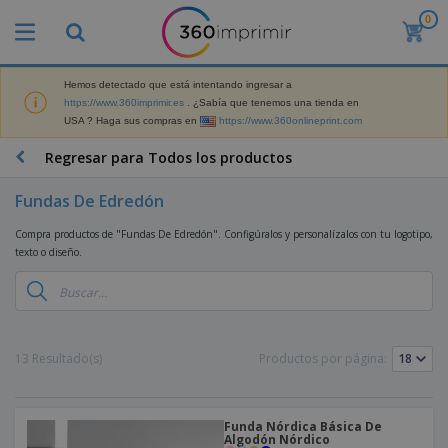
0
P
r
o
d
Hemos detectado que está intentando ingresar a
M
u
https://www.360imprimir.es
. ¿Sabía que tenemos una tienda en
a
c
USA ? Haga sus compras en
https://www.360onlineprint.com
t
t
e
o
P
Regresar para Todos los productos
r
s
r
i
m
o
a
Fundas De Edredón
á
d
l
s
P
u
d
Compra productos de "Fundas De Edredón". Configúralos y personalízalos con tu logotipo,
v
a
c
e
texto o diseño.
e
n
t
M
n
t
o
a
M
d
a
s
r
a
i
l
P
k
t
d
l
r
e
e
o
a
o
B
13 Resultado(s)
Productos por página:
t
r
s
s
m
o
i
i
y
o
l
n
a
E
c
s
g
l
x
R
i
Funda Nórdica Básica De
a
d
p
Algodón Nórdico
o
o