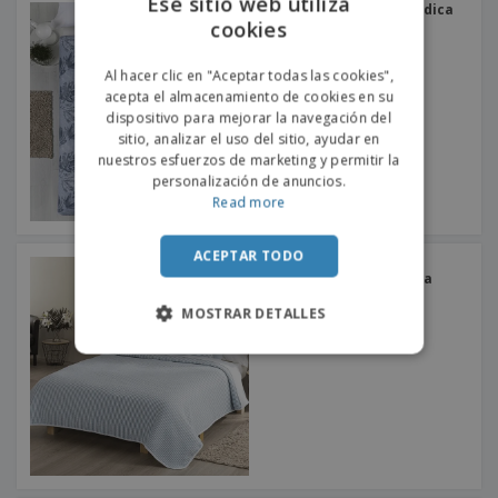
Ese sitio web utiliza
Funda Nórdica Selva Nórdica
cookies
ENGLISH
PORTUGUESE
Al hacer clic en "Aceptar todas las cookies",
acepta el almacenamiento de cookies en su
SPANISH
dispositivo para mejorar la navegación del
sitio, analizar el uso del sitio, ayudar en
nuestros esfuerzos de marketing y permitir la
personalización de anuncios.
Read more
ACEPTAR TODO
Funda Nórdica Nordica 4
Estaciones Jacquard Pana
Bicolor
MOSTRAR DETALLES