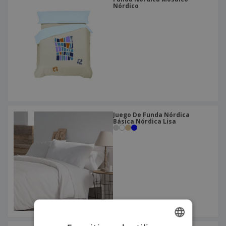
Nórdico
Juego De Funda Nórdica
Básica Nórdica Lisa