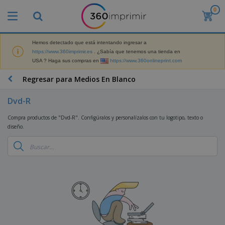
0
P
r
o
d
Hemos detectado que está intentando ingresar a
M
u
https://www.360imprimir.es
. ¿Sabía que tenemos una tienda en
a
c
USA ? Haga sus compras en
https://www.360onlineprint.com
t
t
e
o
P
Regresar para Medios En Blanco
r
s
r
i
m
o
a
Dvd-R
á
d
l
s
P
u
d
Compra productos de "Dvd-R". Configúralos y personalízalos con tu logotipo, texto o
v
a
c
e
diseño.
e
n
t
M
n
t
o
a
M
d
a
s
r
a
i
l
P
k
t
d
l
r
e
e
o
a
o
B
t
r
s
s
m
o
i
i
y
o
l
n
a
E
c
s
g
l
x
R
i
a
d
p
o
o