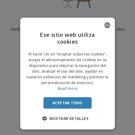
s
e
o
p
n
O
s
a
a
f
E
i
l
i
m
t
e
Actualmente no tenemos resultados para
"
"
c
b
o
s
i
Verifique que lo haya escrito correctamente o busque otro
a
r
C
Ese sitio web utiliza
n
l
e
término.
o
a
a
cookies
s
ENGLISH
m
j
×
p
borrar búsqueda
e
PORTUGUESE
T
Al hacer clic en "Aceptar todas las cookies",
r
o
acepta el almacenamiento de cookies en su
a
SPANISH
d
dispositivo para mejorar la navegación del
r
o
sitio, analizar el uso del sitio, ayudar en
p
Iniciar
s
o
nuestros esfuerzos de marketing y permitir la
sesión/registrarse
l
r
personalización de anuncios.
o
t
Read more
s
e
Servicio
p
m
de
r
ACEPTAR TODO
a
Atención
o
al
d
Cliente
MOSTRAR DETALLES
u
c
t