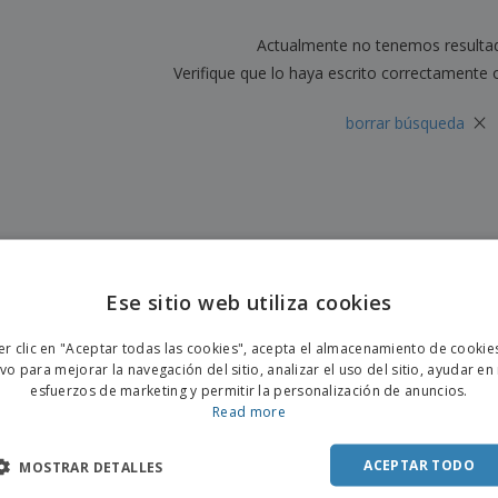
Etiquetas para
Maletas y mochilas
Libr
Impresoras
Actualmente no tenemos resulta
Verifique que lo haya escrito correctamente 
×
borrar búsqueda
Ese sitio web utiliza cookies
ENGL
er clic en "Aceptar todas las cookies", acepta el almacenamiento de cookie
POR
ivo para mejorar la navegación del sitio, analizar el uso del sitio, ayudar en
esfuerzos de marketing y permitir la personalización de anuncios.
SPAN
Read more
ACEPTAR TODO
MOSTRAR DETALLES