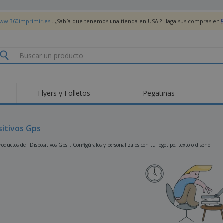
www.360imprimir.es
. ¿Sabía que tenemos una tienda en USA ? Haga sus compras en
Flyers y Folletos
Pegatinas
Pro
Tendencias
Nuevos productos
pro
des
Banderas, estandartes
sitivos Gps
Roll-Up
Cami
y guiones
Equipos y suministros
Roll-ups
Bor
oductos de "Dispositivos Gps". Configúralos y personalízalos con tu logotipo, texto o diseño.
para servicio de
alimentos
Acti
Entrega a domicilio
Desechables
libr
Pegatinas, vinilos y
Relojes de pulsera
Tra
carteles
Sudaderas con
Copas y Trofeos
Caja
capucha
Reg
Expositores
Medallas
per
Pósters
Comida y Dulces
Pro