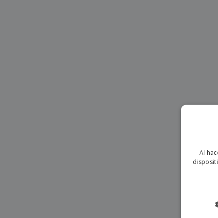
Imanes Personalizados
Lonas
Al hac
disposit