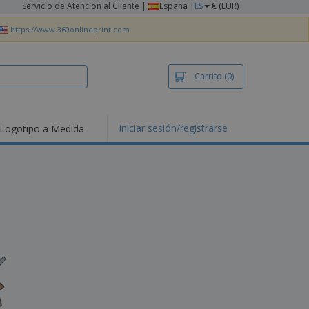
Servicio de Atención al Cliente
|
España |
ES
€ (EUR)
https://www.360onlineprint.com
Carrito
(0)
Iniciar sesión/registrarse
Logotipo a Medida
mociones y
ductos
tacados
setas y Polos
dados
vidades al aire
e
bajo desde casa
s de Envío
alos
sonalizados
ductos ecológicos